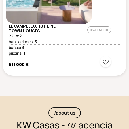
EL CAMPELLO, 1ST LINE
KWC-M0011
TOWN HOUSES
221 m2
habitaciones: 3
baños: 3
piscina: 1
611 000 €
/about us
su
KW Casas -
agencia