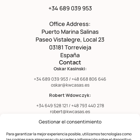
+34 689 039 953
Office Address:
Puerto Marina Salinas
Paseo Vistalegre, Local 23
03181 Torrevieja
España
Contact
Oskar Kasinski:
+34 689 039 953 / +48 668 806 646
oskar@kwcasas.es
Robert Wdowczyk:
+34 649 528 121 / +48 793 440 278
robert@kwcasas.es
Menu
Gestionar el consentimiento
Favorites
Home
Para garantizar la mejor experiencia posible, utilizamos tecnologías como
Properties
las cookies para almacenar y/o acceder a información sobre el dispositivo.