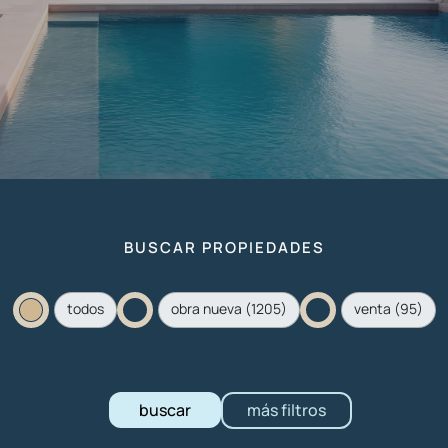
BUSCAR PROPIEDADES
rynek ES
todos
obra nueva
(1205)
venta
(95)
buscar
más filtros