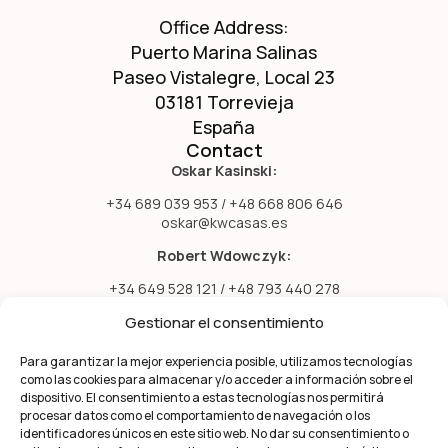
Office Address:
Puerto Marina Salinas
Paseo Vistalegre, Local 23
03181 Torrevieja
España
Contact
Oskar Kasinski:
+34 689 039 953 / +48 668 806 646
oskar@kwcasas.es
Robert Wdowczyk:
+34 649 528 121 / +48 793 440 278
robert@kwcasas.es
Gestionar el consentimiento
Menu
Favorites
Para garantizar la mejor experiencia posible, utilizamos tecnologías
Home
como las cookies para almacenar y/o acceder a información sobre el
Properties
dispositivo. El consentimiento a estas tecnologías nos permitirá
Information
procesar datos como el comportamiento de navegación o los
About Us
identificadores únicos en este sitio web. No dar su consentimiento o
Contact