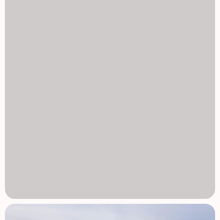
powierzchni około 190 m2 z dostępem na plaży oraz
miejscami relaksacyjnymi z balijskimi łóżkami. Dodatkowe
udogodnienia wspólnotowe obejmują zagospodarowane
ogrody, strefę spa, siłownię oraz saunę zlokalizowaną na
poziomie piwnicy. Kompleks oferuje także plac zabaw dla
dzieci, dwa korty petanque oraz wspólne toalety w pobliżu
basenu, tworząc przyjazną atmosferę dla mieszkańców i
gości. Wysokiej jakości wykończenia i nowoczesne cechy
Mieszkania są budowane z nowoczesnych materiałów i
wysokiej jakości specyfikacji, zaprojektowanych z myślą o
wygodzie i stylu. W pełni wyposażona kuchnia z białymi
szklanymi urządzeniami, łazienki z szafkami prysznicowymi,
latarkami prysznicowymi i lustrami podświetlanymi,
zmotoryzowane okiennice, podstawowy pakiet
oświetlenia, w pełni zainstalowana klimatyzacja kanałowa,
podziemne miejsce parkingowe dla każdej nieruchomości,
podziemne parking rowerowe i opcjonalne pomieszczenia
magazynowe. Lokalizacja: blisko plaży i golfa, plaża Mar
Menor, 0,3 km La Serena Golf obok centrum Los Alcazares,
2 km Cartagena 22 km Murcia, 40 km region de Murcia
Międzynarodowe lotnisko 30 km Lotnisko Alicante Elche 90
km Spokojne i płytkie wody Mar Menor są idealne do
pływania, żeglowania i wiosłowania przez cały rok.
Zabezpiecz swój dom w La Serena Golf Resort Te