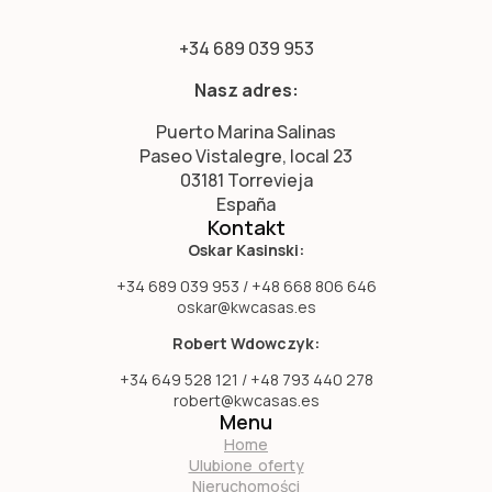
+34 689 039 953
Nasz adres:
Puerto Marina Salinas
Paseo Vistalegre, local 23
03181 Torrevieja
España
Kontakt
Oskar Kasinski:
+34 689 039 953 / +48 668 806 646
oskar@kwcasas.es
Robert Wdowczyk:
+34 649 528 121 / +48 793 440 278
robert@kwcasas.es
Menu
Home
Ulubione oferty
Nieruchomości