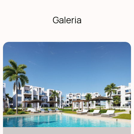
piaszczystych plaż i długiej nadmorskiej promenady. Dzięki
ponad 300 dniom słonecznym w roku okolica oferuje
idealne warunki do życia na zewnątrz, sportów wodnych i
Galeria
golfa. Miasto oferuje również szeroki wybór restauracji,
sklepów, marin i obiektów sportowych, co czyni je bardzo
pożądanym miejscem zarówno dla stałych mieszkańców,
jak i domów wakacyjnych. Apartamenty z tarasami,
ogrodami i prywatnymi solariami Kompleks mieszkaniowy
oferuje kilka typów nieruchomości, dostosowanych do
różnych stylów życia. Kupujący mogą wybierać między
mieszkaniami na parterze z prywatnymi ogrodami, domami
na średnim piętrze z przestronnymi szeregami lub
penthouse'ami z szeregami i dużymi solariami na dachu.
Solaria wyposażone są w prysznic na zewnątrz oraz
oferują możliwość dodania letniej kuchni i prywatnego
jacuzzi, tworząc idealne miejsce do relaksu i rozrywki, z
otwartym widokiem na pole golfowe i otaczający krajobraz.
Każdy dom został zaprojektowany z jasnymi wnętrzami i
otwartymi przestrzeniami mieszkalnymi, które płynnie
łączą się z przestrzeniami zewnętrznymi. Udogodnienia w
stylu ośrodka i wyjątkowe przestrzenie wspólnotowe
Jedną z najbardziej charakterystycznych cech tego
osiedla jest koncepcja stylu ośrodka. Mieszkańcy mogą
korzystać z spektakularnego basenu w stylu laguny o