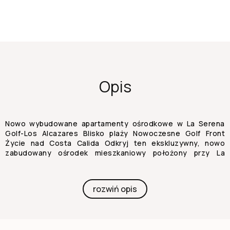
Opis
Nowo wybudowane apartamenty ośrodkowe w La Serena
Golf-Los Alcazares Blisko plaży Nowoczesne Golf Front
Życie nad Costa Calida Odkryj ten ekskluzywny, nowo
zabudowany ośrodek mieszkaniowy położony przy La
Serena Golf w Los Alcazares. To nowoczesne osiedle
oferuje 66 stylowych apartamentów z 2 lub 3 sypialniami i
2 łazienkami, z których jedna jest z własną łazienką,
rozwiń opis
zaprojektowaną tak, by oferować komfort, elegancję i
wyjątkowy śródziemnomorski styl życia, zaledwie 300
metrów od Mar Menor. Los Alcazares to urokliwe
nadmorskie miasteczko znane z swobodnej atmosfery,