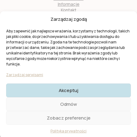
Informacje
Kontakt
O nas
Zarządzaj zgodą
Zostań naszym partnerem
Aby zapewnić jak najlepsze wrażenia, korzystamy z technologii, takich
jak pliki cookie, do przechowywania i/lub uzyskiwania dostępu do
informacji o urządzeniu. Zgoda na te technologie pozwoli nam
przetwarzać dane, takie jak zachowanie podczas przeglądania lub
unikalne identyfikatory na tej stronie. Brak wyrażenia zgody lub
wycofanie zgody może niekorzystnie wpłynąć na niektóre cechy i
Ta strona jest chroniona przez
reCAPTCHA
firmy
Google
.
funkcje.
Obowiązuje
Polityka prywatności
i
Warunki usługi
Google.
Zarządzaj serwisami
Akceptuj
© 2025 KW Casas. Wszystkie prawa zastrzeżone.
Polityka
Odmów
Prywatności I Cookies
Zobacz preferencje
Created by
Polityka prywatności