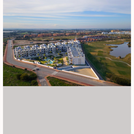
nowoczesne apartamenty łączą życie nad morzem, widoki
na golfa z większości jednostek oraz udogodnienia w stylu
ośrodka w jednej z najbardziej atrakcyjnych części Costa
Calida. Skontaktuj się z nami już dziś, aby uzyskać więcej
informacji lub umówić się na wizytę i zabezpieczyć swój
nowy dom w La Serena Golf-Los Alcazares. 1129