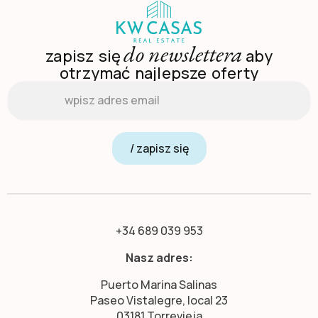
do newslettera
zapisz się
aby
otrzymać najlepsze oferty
Email
*
/ zapisz się
+34 689 039 953
Nasz adres:
Puerto Marina Salinas
Paseo Vistalegre, local 23
03181 Torrevieja