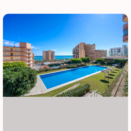
kompleksie mieszkalnym, zaprojektowanym z myślą o
rekreacji przez cały rok, oferując: wspólny basen z
obsługąMiejsce parkingowe w kompleksieWspólna
przestrzeń magazynowaPrzestrzeń do grilla i piknikuKort
tenisowyKort piłkarskiPetanque Kort do petanii
Bezpieczne, zadbane środowisko z wieloma opcjami
rekreacyjnymi dla całej rodziny. Strategiczne położenie
Arenales del Sol jest jednym z najbardziej poszukiwanych
obszarów zarówno w kraju, jak i za granicą, dzięki bliskości
lotniska Alicante, połączeniu z miastem oraz
uprzywilejowanemu otoczeniu naturalnemu. Ten dom łączy
dziś najbardziej pożądane elementy: ✔ bezpośrednie
panoramiczne widoki✔ na morze Kompletna prywatna
społeczność✔ Trzy sypialnie✔ Przestronne przestrzenie
zewnętrzne Idealna okazja jako stały dom lub drugi dom
nad morzem, w jednej z najbardziej rozbudowanych części
Costa Blanca.