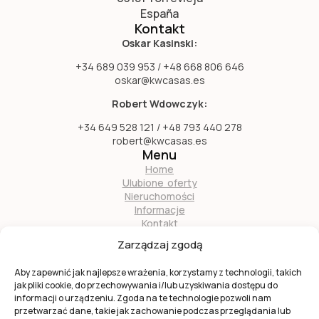
España
Kontakt
Oskar Kasinski:
+34 689 039 953 / +48 668 806 646
oskar@kwcasas.es
Robert Wdowczyk:
+34 649 528 121 / +48 793 440 278
robert@kwcasas.es
Menu
Home
Ulubione oferty
Nieruchomości
Informacje
Kontakt
O nas
Zarządzaj zgodą
Zostań naszym partnerem
Aby zapewnić jak najlepsze wrażenia, korzystamy z technologii, takich
jak pliki cookie, do przechowywania i/lub uzyskiwania dostępu do
informacji o urządzeniu. Zgoda na te technologie pozwoli nam
przetwarzać dane, takie jak zachowanie podczas przeglądania lub