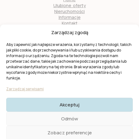
Ulubione oferty
Nieruchomości
Informacje
Kontakt
O nas
Zarządzaj zgodą
Zostań naszym partnerem
Aby zapewnić jak najlepsze wrażenia, korzystamy z technologii, takich
jak pliki cookie, do przechowywania i/lub uzyskiwania dostępu do
informacji o urządzeniu. Zgoda na te technologie pozwoli nam
przetwarzać dane, takie jak zachowanie podczas przeglądania lub
unikalne identyfikatory na tej stronie. Brak wyrażenia zgody lub
wycofanie zgody może niekorzystnie wpłynąć na niektóre cechy i
Ta strona jest chroniona przez
reCAPTCHA
firmy
Google
.
funkcje.
Obowiązuje
Polityka prywatności
i
Warunki usługi
Google.
Zarządzaj serwisami
Akceptuj
© 2025 KW Casas. Wszystkie prawa zastrzeżone.
Polityka
Odmów
Prywatności I Cookies
Zobacz preferencje
Created by