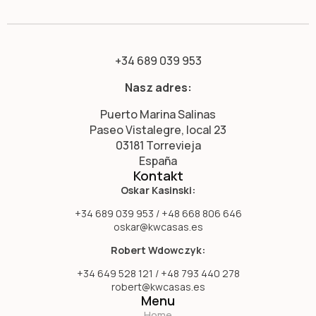
+34 689 039 953
Nasz adres:
Puerto Marina Salinas
Paseo Vistalegre, local 23
03181 Torrevieja
España
Kontakt
Oskar Kasinski:
+34 689 039 953 / +48 668 806 646
oskar@kwcasas.es
Robert Wdowczyk:
+34 649 528 121 / +48 793 440 278
robert@kwcasas.es
Menu
Home