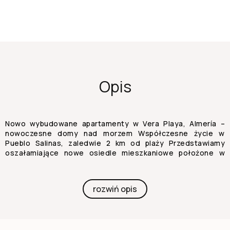
Opis
Nowo wybudowane apartamenty w Vera Playa, Almería –
nowoczesne domy nad morzem Współczesne życie w
Pueblo Salinas, zaledwie 2 km od plaży Przedstawiamy
oszałamiające nowe osiedle mieszkaniowe położone w
pożądanej dzielnicy Vera Playa, w ekskluzywnej urbanizacji
Pueblo Salinas. Ten nowoczesny kompleks oferuje
uprzywilejowany styl życia, położony zaledwie 2 km od
rozwiń opis
plaż Vera (Almería), oferując spektakularne widoki na
morze oraz spokojne śródziemnomorskie otoczenie,
idealne do całorocznego życia lub wakacji. Eleganckie
domy z nowoczesnym komfortem i stylem Ten nowy