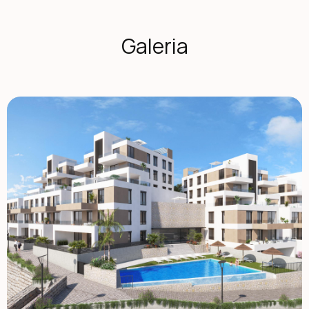
projekt składa się z 60 wysokiej jakości mieszkań
rozmieszczonych w 5 blokach o niskiej gęstości zabudowy
o niskiej gęstości, z zaledwie dwoma nieruchomościami na
Galeria
piętrze. Wybierz między układami z 2 lub 3 sypialniami
zaprojektowanymi z myślą o funkcjonalności, komforcie i
stylu. Opcje obejmują: parter z prywatnymi ogrodami,
mieszkania na piętrze z przestronnymi tarasami,
penthouse'y na górze z dużymi solariami, w tym letnią
kuchnią, oraz pergolę z panelami słonecznymi. Wszystkie
nieruchomości obejmują: otwarte kuchnie w pełni
wyposażone z wbudowaną lodówką, zmywarką, kuchenką
indukcyjną, piekarnikiem, mikrofalówką i wentylatorem
wyciągającym Jasne przestrzenie mieszkalne i oświetlenie
LED w całym obszarze (z wyjątkiem sypialni)
Zmotoryzowane aluminiowe okiennice w sypialniach
Łazienki z nowoczesnymi wykończeniami, w tym grzejniki
do ręczników, wylewki prysznicowe z ekranami i
wbudowanymi meblami Wstępna instalacja klimatyzacji
kanałowej System aerotermalny dla efektywnej produkcji
ciepłej wody Drzwi bezpieczeństwa wejściowe Wyjątkowe
Udogodnienia społeczności Mieszkańcy będą mieli dostęp
do szerokiego wachlarza udogodnień mających na celu
zwiększenie komfortu i wypoczynku, w tym: Dwa baseny na
zewnątrz idealne na miesiące letnie Jeden kryty basen