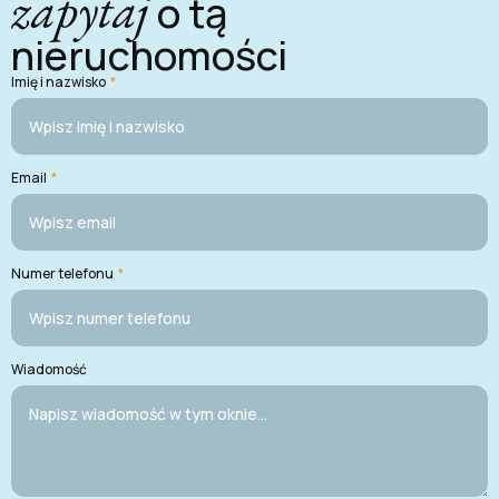
zapytaj
o tą
nieruchomości
Imię i nazwisko
*
Email
*
Numer telefonu
*
Wiadomość