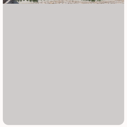
podgrzewany do całorocznego użytku Prywatne miejsce
parkingowe i magazyn w zestawie Wstępna instalacja
ładowania pojazdów elektrycznych na parkingach
Lokalizacja z doskonałymi połączeniami Vera Playa to
popularne nadmorskie miejsce znane z rozległych,
piaszczystych plaż i relaksu styl życia. Lokalizacja osiedla
zapewnia łatwy dostęp do niezbędnych usług i atrakcji:
Plaża: 2 km Desert Springs Golf Resort: 8 km Centrum
Very: 5 km Marina Garrucha i restauracje: 6 km Parque
Comercial Mojácar: 10 km Lotnisko Almería: 85 km (1
godzina samochodem) Uczynij Vera Playa swoim nowym
domem Niezależnie od tego, czy szukasz stałego miejsca
zamieszkania, To wakacyjne miejsce lub mądra inwestycja
– te nowo wybudowane apartamenty oferują niezrównaną
wartość w jednej z najbardziej pożądanych części Costa
de Almería. Skontaktuj się z nami już dziś, aby uzyskać
więcej informacji i umówić się na wizytę. 1129