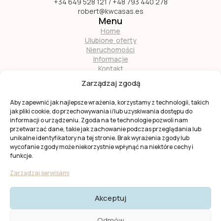
+34 649 528 121 / +48 793 440 278
robert@kwcasas.es
Menu
Home
Ulubione oferty
Nieruchomości
Informacje
Kontakt
O nas
Zarządzaj zgodą
Zostań naszym partnerem
Aby zapewnić jak najlepsze wrażenia, korzystamy z technologii, takich
jak pliki cookie, do przechowywania i/lub uzyskiwania dostępu do
informacji o urządzeniu. Zgoda na te technologie pozwoli nam
przetwarzać dane, takie jak zachowanie podczas przeglądania lub
unikalne identyfikatory na tej stronie. Brak wyrażenia zgody lub
wycofanie zgody może niekorzystnie wpłynąć na niektóre cechy i
Ta strona jest chroniona przez
reCAPTCHA
firmy
Google
.
funkcje.
Obowiązuje
Polityka prywatności
i
Warunki usługi
Google.
Zarządzaj serwisami
Akceptuj
© 2025 KW Casas. Wszystkie prawa zastrzeżone.
Polityka
Odmów