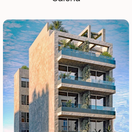
km stąd, oferujące różnorodne sklepy, rozrywkę i opcje
gastronomiczne. Dla miłośników aktywności na świeżym
powietrzu w pobliżu znajduje się także piękny "Parque
Europa", idealny na spokojne spacery i rodzinne wyjścia.
Nowoczesny design i udogodnienia Ten budynek
mieszkalny składa się z 17 jednostek, oferujących
kawalerki oraz układy z 1, 2 i 3 sypialniami. Zaprojektowane
z myślą o nowoczesnym stylu życia, każda jednostka
oferuje przestronne wnętrza i wysokiej jakości
wykończenia. Mieszkańcy mogą korzystać z przestrzeni na
dachu społeczności z podgrzewanym szklanym basenem,
idealnym do całorocznego relaksu. Dodatkowe
udogodnienia przechowywania i lokalizacji Budynek oferuje
także opcjonalne duże pomieszczenia magazynowe w
piwnicy, zapewniające dodatkowe miejsce na Twoje
rzeczy. Główne atrakcje Torrevieja, takie jak lotnisko
Alicante (45 km) oraz pobliskie pola golfowe, jak Villamartín
(10 km), czynią to miejsce idealnym dla osób
poszukujących dobrze połączonego i tętniącego życiem
środowiska życia. Ta nieruchomość w sercu Torrevieja
oferuje wszystko, czego potrzebujesz do nowoczesnego,
nadmorskiego życia. 1129