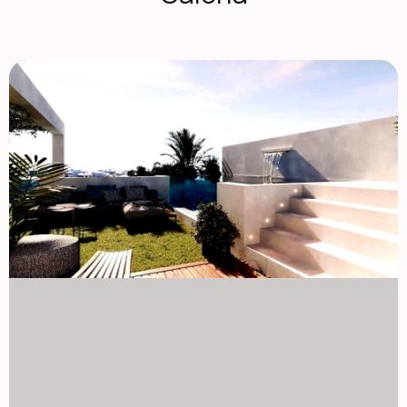
km stąd, oferujące różnorodne sklepy, rozrywkę i opcje
gastronomiczne. Dla miłośników aktywności na świeżym
powietrzu w pobliżu znajduje się także piękny "Parque
Europa", idealny na spokojne spacery i rodzinne wyjścia.
Nowoczesny design i udogodnienia Ten budynek
mieszkalny składa się z 17 jednostek, oferujących
kawalerki oraz układy z 1, 2 i 3 sypialniami. Zaprojektowane
z myślą o nowoczesnym stylu życia, każda jednostka
oferuje przestronne wnętrza i wysokiej jakości
wykończenia. Mieszkańcy mogą korzystać z przestrzeni na
dachu społeczności z podgrzewanym szklanym basenem,
idealnym do całorocznego relaksu. Dodatkowe
udogodnienia przechowywania i lokalizacji Budynek oferuje
także opcjonalne duże pomieszczenia magazynowe w
piwnicy, zapewniające dodatkowe miejsce na Twoje
rzeczy. Główne atrakcje Torrevieja, takie jak lotnisko
Alicante (45 km) oraz pobliskie pola golfowe, jak Villamartín
(10 km), czynią to miejsce idealnym dla osób
poszukujących dobrze połączonego i tętniącego życiem
środowiska życia. Ta nieruchomość w sercu Torrevieja
oferuje wszystko, czego potrzebujesz do nowoczesnego,
nadmorskiego życia. 1129