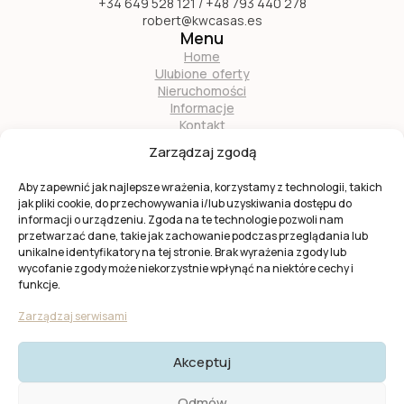
+34 649 528 121 / +48 793 440 278
robert@kwcasas.es
Menu
Home
Ulubione oferty
Nieruchomości
Informacje
Kontakt
O nas
Zarządzaj zgodą
Zostań naszym partnerem
Aby zapewnić jak najlepsze wrażenia, korzystamy z technologii, takich
jak pliki cookie, do przechowywania i/lub uzyskiwania dostępu do
informacji o urządzeniu. Zgoda na te technologie pozwoli nam
przetwarzać dane, takie jak zachowanie podczas przeglądania lub
unikalne identyfikatory na tej stronie. Brak wyrażenia zgody lub
wycofanie zgody może niekorzystnie wpłynąć na niektóre cechy i
Ta strona jest chroniona przez
reCAPTCHA
firmy
Google
.
funkcje.
Obowiązuje
Polityka prywatności
i
Warunki usługi
Google.
Zarządzaj serwisami
Akceptuj
© 2025 KW Casas. Wszystkie prawa zastrzeżone.
Polityka
Odmów