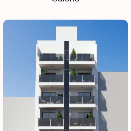
luksusowych apartamentów i penthouse'ów, oferujących
jednostki z 2 i 3 sypialniami zaprojektowanymi z myślą o
nowoczesnym komforcie. Każde mieszkanie posiada
otwartą kuchnię w stylu amerykańskim, która płynnie
przechodzi do salonu, tworząc idealne miejsce do relaksu i
rozrywki. Sypialnie wyposażone są w szafy z szufladami,
natomiast łazienki wyposażone są w ogrzewanie
podłogowe, wysokiej jakości armaturę oraz kabiny
prysznicowe. Duże, podwójnie przeszklone okna z izolacją
termiczną i akustyczną zapewniają ciche, kontrolowane
warunki życia, zapewniając, że Twój dom jest spokojnym
azylem. Ekskluzywne elementy zewnętrzne i
energooszczędne Budowane z myślą o efektywności
energetycznej, te apartamenty wyposażone są w wysokiej
jakości aluminiową stolarkę zewnętrzną, technologię
termiczną przełomową oraz automatyczne
zmotoryzowane okiennice. Każda jednostka jest wstępnie
zamontowana do klimatyzacji poprzez klimatyzację i
ogrzewanie przez cały rok. Dla zwiększenia
bezpieczeństwa wszystkie drzwi wejściowe są
opancerzone zabezpieczonymi zamkami, a drzwi
wewnętrzne wykończone są białym lakiem. Dodatkowo
każda jednostka wyposażona jest w energooszczędny
system aerotermalny do ciepłej wody, co znacząco