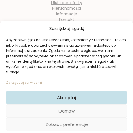
Ulubione oferty
Nieruchomości
Informacje
Kontakt
O nas
Zarządzaj zgodą
Zostań naszym partnerem
Aby zapewnić jak najlepsze wrażenia, korzystamy z technologii, takich
jak pliki cookie, do przechowywania i/lub uzyskiwania dostępu do
informacji o urządzeniu. Zgoda na te technologie pozwoli nam
przetwarzać dane, takie jak zachowanie podczas przeglądania lub
unikalne identyfikatory na tej stronie. Brak wyrażenia zgody lub
wycofanie zgody może niekorzystnie wpłynąć na niektóre cechy i
Ta strona jest chroniona przez
reCAPTCHA
firmy
Google
.
funkcje.
Obowiązuje
Polityka prywatności
i
Warunki usługi
Google.
Zarządzaj serwisami
Akceptuj
© 2025 KW Casas. Wszystkie prawa zastrzeżone.
Polityka
Odmów
Prywatności I Cookies
Zobacz preferencje
Created by