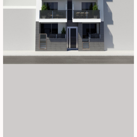
zmniejsza zużycie energii. Ekskluzywne dachowe oranżeria
z basenem Mieszkańcy tego nowoczesnego kompleksu
mogą korzystać z ekskluzywnego dostępu do pięknego
solarium na dachu z basenem wspólnym, idealnego do
relaksowania się na słońcu i panoramicznych widoków na
Torrevieja. Dach budynku oferuje spokojną ucieczkę i jest
idealnym miejscem na relaks z rodziną lub przyjaciółmi.
Życie w Torrevieja: połączenie kultury i natury Torrevieja
słynie z malowniczego wybrzeża, pięknych plaż i unikalnych
słonych lagun. Popularne nadmorskie promenady miasta
oraz urokliwe Museo del Mar y de la Sal odzwierciedlają
historię rybołówstwa i wydobycia soli. Zaledwie kilka minut
jazdy stąd, Park Przyrody Las Lagunas de La Mata-
Torrevieja oferuje malownicze szlaki oraz dwie
zachwycające słonowodne laguny, jedną różową, drugą
zieloną, dla miłośników przyrody do eksploracji. Zacznij
swoje życie nadmorskie już dziś Nie przegap okazji, by
mieć stylowy nowy dom w tej wyjątkowej lokalizacji.
Skontaktuj się z nami już dziś, aby umówić się na oglądkę i
dowiedzieć się, co oferują te ekskluzywne apartamenty w
Torrevieja! 1129