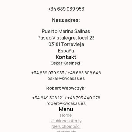
+34 689 039 953
Nasz adres:
Puerto Marina Salinas
Paseo Vistalegre, local 23
03181 Torrevieja
España
Kontakt
Oskar Kasinski:
+34 689 039 953 / +48 668 806 646
oskar@kwcasas.es
Robert Wdowczyk:
+34 649 528 121 / +48 793 440 278
robert@kwcasas.es
Menu
Home
Ulubione oferty
Nieruchomości
Informacje