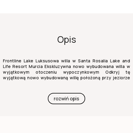
Opis
Frontline Lake Luksusowa willa w Santa Rosalia Lake and
Life Resort Murcia Ekskluzywna nowo wybudowana willa w
wyjątkowym otoczeniu wypoczynkowym Odkryj tę
wyjątkową nowo wybudowaną willę położoną przy jeziorze
w prestiżowym Santa Rosalia Lake and Life Resort w
regionie Murcji. Położona na przestronnej działce o
powierzchni 500 m2, ta nieruchomość oferuje rzadką
rozwiń opis
okazję do korzystania z nowoczesnej architektury,
prywatności i stylu życia w jednym z najbardziej
innowacyjnych osiedli w południowej Hiszpanii. Willa
rozłożona jest na parterze, w piwnicy oraz w dachowej
oranżerii, łącząc nowoczesny design z przestronnymi
przestrzeniami mieszkalnymi i wysokiej jakości