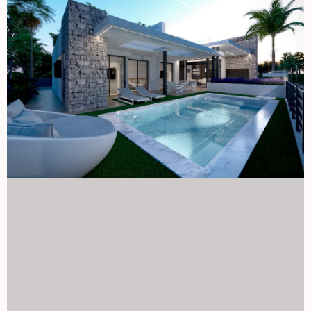
golfowych Kurort jest idealnie położony mniej niż 4 km od
plaż Mar Menor oraz miasta Los Alcazares. Cartagena jest
oddalona o zaledwie 15 km, a lotnisko międzynarodowe w
Murcji 22 km. W pobliżu znajduje się także kilka pól
golfowych. Idealna inwestycja i luksusowa okazja do życia
Ta willa nad jeziorem na pierwszej linii oferuje wyjątkową
okazję do korzystania z luksusowego życia w otoczeniu
wypoczynkowym z wyjątkowymi udogodnieniami i silnym
potencjałem inwestycyjnym. Skontaktuj się z nami już dziś,
aby uzyskać więcej informacji lub umówić się na prywatne
oglądanie tej ekskluzywnej willi w Santa Rosalia Lake and
Life Resort. 1129