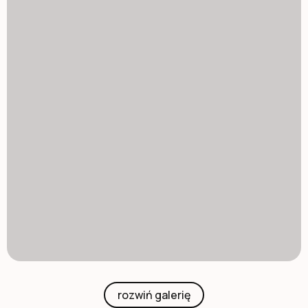
rozwiń galerię