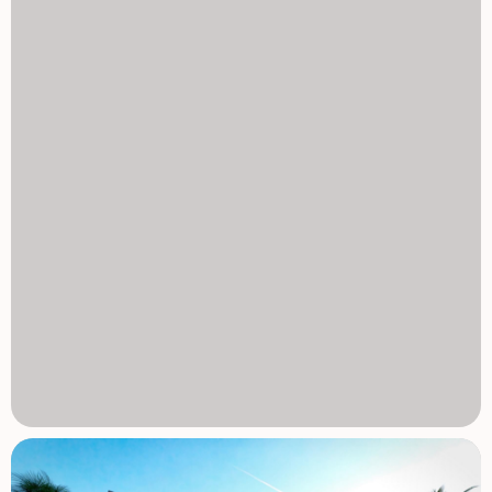
zapewnia idealne miejsce do relaksu i życia na świeżym
powietrzu, z wstępną instalacją jacuzzi oraz otwartym
widokiem na jezioro i okoliczny kurort. Willa obejmuje także
prywatny basen oraz zagospodarowane tereny na świeżym
powietrzu, zaprojektowane tak, aby przez cały rok cieszyć
się klimatem śródziemnomorskim. Wysoka jakość i
efektywność energetyczna Nieruchomość została
zbudowana z materiałów najwyższej jakości, wyposażona
w wzmocnione drzwi wejściowe zabezpieczone,
klimatyzację z kanałami, sześć paneli fotowoltaicznych
oraz wysokiej jakości wykończenia w całym budynku.
Resort Lifestyle z wyjątkowymi udogodnieniami Santa
Rosalia Lake and Life Resort to zamknięta społeczność z
całodobową ochroną, zaprojektowana wokół obszaru
zielonego o powierzchni 126000 m2. W jego sercu znajduje
się spektakularne, krystalicznie czyste jezioro o
powierzchni prawie 17000 m2, otoczone białymi
piaszczystymi plażami, palmami i terenami rekreacyjnymi.
Mieszkańcy mogą korzystać ze ścieżek spacerowych i
rowerowych, obiektów sportowych, kortów do paddle i
tenisa, mini golfa, parków dla psów, klubów i barów w stylu
plażowym, tworząc unikalne doświadczenie stylu
lifestyle'owego. Doskonała lokalizacja w pobliżu plaż i pól