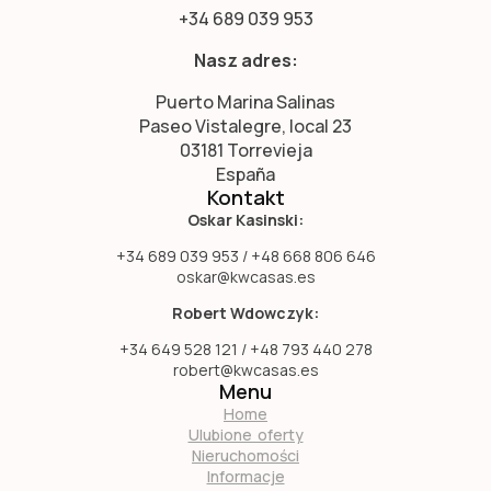
+34 689 039 953
Nasz adres:
Puerto Marina Salinas
Paseo Vistalegre, local 23
03181 Torrevieja
España
Kontakt
Oskar Kasinski:
+34 689 039 953 / +48 668 806 646
oskar@kwcasas.es
Robert Wdowczyk:
+34 649 528 121 / +48 793 440 278
robert@kwcasas.es
Menu
Home
Ulubione oferty
Nieruchomości
Informacje