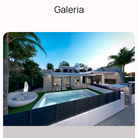
wykończeniami. Jego uprzywilejowane położenie zapewnia
Galeria
bezpośredni widok na zachwycające, sztuczne jezioro,
tworząc spokojne i ekskluzywne otoczenie. Przestronny
design z podwójną piętrą Salon główny charakteryzuje się
jasną, otwartą przestrzenią dzienno-jadalną oraz
spektakularnym sufitem podwójnej wysokości, co
wzmacnia poczucie przestrzeni i naturalnego światła.
Nowoczesna kuchnia jest w pełni wyposażona w sprzęt
AGD i płynnie łączy się z tarasem na zewnątrz oraz
prywatnym basenem. Nieruchomość obejmuje trzy
sypialnie i trzy łazienki oraz toaletę gościnną. Układ został
zaprojektowany tak, aby zapewnić zarówno komfort, jak i
funkcjonalność, co czyni go idealnym do rodzinnego życia
lub przyjmowania gości. Piwnica z naturalnym światłem i
opcjami personalizacji Charakterystyczną cechą tej willi
jest przestronna piwnica z naturalnym światłem
dostarczanym przez angielskie patio. Ten poziom oferuje
dużą elastyczność i można go dostosować do
dodatkowych części mieszkalnych, takich jak siłownia, kino
domowe, zakwaterowanie gości czy biuro. Piwnica
obejmuje wstępną instalację klimatyzacji oraz podłączenia
do wody i prądu, co pozwala właścicielom dostosować
przestrzeń do własnych potrzeb. Prywatne oranżeria i
przestrzenie do życia na zewnątrz Dachowe oranżeria