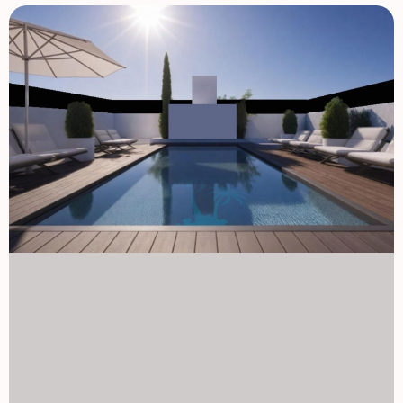
różnych układach: domy na parterze z prywatnymi
ogrodami, domy na najwyższym piętrze z przestronnymi
prywatnymi solariami. Każda nieruchomość została
zaprojektowana tak, by maksymalizować komfort,
naturalne światło i otwarte przestrzenie, idealne zarówno
na stałe mieszkanie, jak i wakacyjne wypoczynki.
Wszystkie domy wyposażone są w prywatny parking i
magazyn, a także dostęp do dużego wspólnego basenu i w
pełni wyposażonej siłowni. Jako opcjonalne ulepszenie
mieszkańcy mogą dodać prywatny basen, co dodatkowo
zwiększa ekskluzywność i przyjemność z życia na świeżym
powietrzu. Wysokiej jakości funkcje i opcje personalizacji
Te nowo budowane bungalowy są budowane według
najwyższych standardów, oferując: aluminiowe okna z
osłoną termiczną i elektryczne okiennice dla komfortu i
efektywności energetycznej Ogrzewanie podłogowe w
łazienkach zapewniające całoroczne ciepło Wstępny
montaż klimatyzacji kanałowej w całym domu Nowoczesne
kuchnie z wysokiej klasy wykończeniami oraz opcjami
personalizacji kolorów i materiałów Przestronne, Jasne
wnętrza z funkcjonalnym układem i optymalną orientacją
Miasteczko, które oferuje więcej San Pedro del Pinatar to
nadmorski klejnot na Costa Cálida, położony między Mar
Menor a Morzem Śródziemnym. Słynie z unikalnych solnisk,