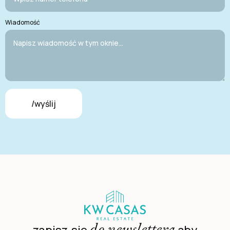
Wiadomość
/wyślij
do newslettera
zapisz się
aby