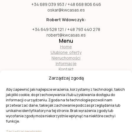
+34 689 039 953 / +48 668 806 646
oskar@kwcasas.es
Robert Wdowczyk:
+34 649 528 121 / +48 793 440 278
robert@kwcasas.es
Menu
Home
Ulubione oferty
Nieruchomości
Informacje
Kontakt
O nas
Zarządzaj zgodą
Zostań naszym partnerem
Aby zapewnić jak najlepsze wrażenia, korzystamy z technologii, takich
jak pliki cookie, do przechowywania i/lub uzyskiwania dostępu do
informacji o urządzeniu. Zgoda na te technologie pozwoli nam
przetwarzać dane, takie jak zachowanie podczas przeglądania lub
unikalne identyfikatory na tej stronie. Brak wyrażenia zgody lub
wycofanie zgody może niekorzystnie wpłynąć na niektóre cechy i
Ta strona jest chroniona przez
reCAPTCHA
firmy
Google
.
funkcje.
Obowiązuje
Polityka prywatności
i
Warunki usługi
Google.
Zarządzaj serwisami