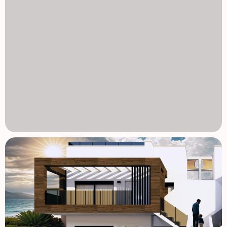
piaszczystych plaż oraz tradycyjnego dziedzictwa
rybackiego. Obszar oferuje także: Terapeutyczne kąpiele
błotne na brzegu Mar Menor Plaże przyjazne rodzinom z
spokojną, płytką wodą Naturalne szlaki spacerowe do
obserwacji ptaków i aktywności na świeżym powietrzu
Tętniące życiem lokalne targi, wydarzenia kulturalne i
doskonałe restauracje Bliskość lotnisk: Międzynarodowe
Lotnisko w Murcji 35 km oraz Lotnisko Alicante 75 km Pola
golfowe w odległości 10 do 15 km, w tym Lo Romero Golf i
Roda Golf Resort Centra handlowe, takie jak Dos Mares,
oddalone zaledwie 3 km o Ziemię Śródziemną Zabezpiecz
Swoje Śródziemnomorskie Marzenia Już dziś. Te nowo
budowane bungalowy oferują idealne połączenie
nowoczesnego designu, wyjątkowej lokalizacji i wysokiej
jakości wykończenia. Niezależnie od tego, czy szukasz
stałego domu, nieruchomości wakacyjnej czy
inwestycyjnej, to Twoja szansa, by cieszyć się
śródziemnomorskim stylem życia w San Pedro del Pinatar.
Skontaktuj się z nami już teraz, aby uzyskać więcej
informacji lub umówić się na oglądanie. 1129