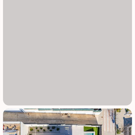
urządzeniami BOSCH Blaty z kamienia naturalnego
wewnątrz i na zewnątrz Wstępne ogrzewanie podłogowe
Instalacja klimatyzacji aerotermalnej Mitsubishi Ocena
efektywności energetycznej Klasa A Wstępna instalacja
dla systemu smart home Basen słonowodny z
opcjonalnym ogrzewaniem Prywatny parking dla dwóch
pojazdów Duże okna z ochroną przeciwsłoneczną Szkło
maksymalizuje naturalne światło, zapewniając
jednocześnie komfort i bezpieczeństwo. Doskonała
lokalizacja i odległości Centrum polopowe 2 km La Nucia 4
km Benidorm 12 km Altea 10 km Plaże 10 km Villaitana Golf
14 km Lotnisko Alicante 65 km Zabezpiecz swój wymarzony
dom w Polop Ta wyjątkowa willa gotowa do kluczy łączy
prywatność, design i panoramiczne widoki w jednym z
najbardziej atrakcyjnych obszarów śródlądowych Costa
Blanca. Skontaktuj się z nami już dziś, aby umówić się na
prywatną oglądalność i uczynić z tej luksusowej willi w La
Alberca Polop swój nowy dom. 1129