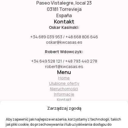
Paseo Vistalegre, local 23
03181 Torrevieja
España
Kontakt
Oskar Kasinski:
+34 689 039 953 / +48 668 806 646
oskar@kwcasas.es
Robert Wdowczyk:
+34 649 528 121 / +48 793 440 278
robert@kwcasas.es
Menu
Home
Ulubione oferty
Nieruchomości
Informacje
Kontakt
O nas
Zarządzaj zgodą
Zostań naszym partnerem
Aby zapewnić jak najlepsze wrażenia, korzystamy z technologii, takich
jak pliki cookie, do przechowywania i/lub uzyskiwania dostępu do