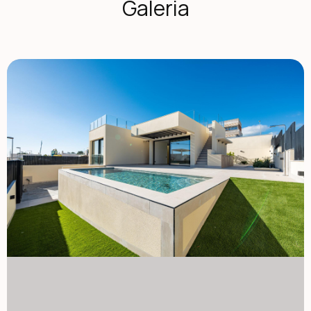
Galeria
miasteczka są w odległości zaledwie krótkiej jazdy
samochodem. Przestronny układ na parterze, piwnicy i
oranżerii Willa rozłożona jest na parterze, piwnicy i
dachowym oranżerium, oferując przestronną przestrzeń
mieszkalną i elastyczność. Na głównym piętrze znajduje
się przyjazny hol wejściowy z wbudowaną garderobą, który
prowadzi do dwóch sypialni z własną łazienką, w tym z
sypialnią główną z podwyższonymi drzwiami okiennymi
otwierającymi się na balkon i taras Juliette. Otwarta
przestrzeń dzienno-jadalna łączy się płynnie z
zadaszonym tarasem pergoli oraz prywatnym basenem z
wodą morską. Poziom piwnicy oferuje dwie dodatkowe
sypialnie z dużymi oknami, elastyczny pokój zabaw lub kino
z dostępem do wody i prądu w barze, w pełni wyposażoną
pralnię z sprzętem Haier oraz dwa pomieszczenia
techniczne. Dachowe oranżium zapewnia rozległą
przestrzeń na zewnątrz z panoramicznym widokiem na
morze i jest przygotowane do przyszłej instalacji paneli
słonecznych. Zewnętrzna kuchnia, liczne schowki oraz
śródziemnomorski ogród z automatycznym nawadnianiem
dopełniają elewację. Wysokiej klasy wyposażenie i
efektywność energetyczna Ta willa wyróżnia się wysokiej
jakości wykończeniami i zaawansowanymi instalacjami, w
tym: centralną wyspą kuchenną z wbudowanymi