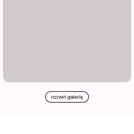
rozwiń galerię