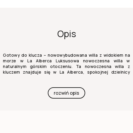
Opis
Gotowy do klucza – nowowybudowana willa z widokiem na
morze w La Alberca Luksusowa nowoczesna willa w
naturalnym górskim otoczeniu. Ta nowoczesna willa z
kluczem znajduje się w La Alberca, spokojnej dzielnicy
mieszkalnej Polop, otoczonej lasem i górami. Położona na
wyniesieniu, nieruchomość oferuje panoramiczne widoki na
Morze Śródziemne, góry oraz historyczne centrum Polop.
rozwiń opis
Willa oferuje prywatność, spokój oraz doskonałe
połączenia z wybrzeżem i pobliskimi miastami. Polop to
urokliwa wioska w regionie Marina Baixa na Costa Blanca,
znana ze swojego tradycyjnego charakteru i naturalnego
otoczenia. Nieruchomość znajduje się blisko wszystkich
usług w La Nucia, w tym sklepów, restauracji, centrów
sportowych i szkół, a plaże i tętniące życiem nadmorskie