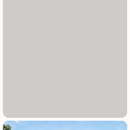
Dla działek rustykalnych nieruchomości obejmują 24
panele fotowoltaiczne, systemy oczyszczania wody tam,
gdzie to konieczne, oraz zrównoważone rozwiązania w
zakresie ścieków. Działki miejskie korzystają z połączenia
z siecią wodno-kanalizacyjną i głównymi. Tereny
zewnętrzne zostały starannie wykończone brukowymi
tarasami, basenami i obwodowym chodnikiem, a działki
obejmują ogrodzenie o powierzchni 3 000 m2, dostęp dla
pojazdów silnikowych oraz zagospodarowane otoczenie.
Wybór działki na zamówienie i proces samodzielnej
budowy Kilka działek dostępnych jest w różnych
lokalizacjach wokół Pinoso, z których każda ma własną
cenę (w tej reklamie rozważano działkę o koszcie 55 000
eur, a jeśli wybrano inną cenę, ostateczna cena zostanie
odpowiednio przeliczona). Budowa odbywa się w systemie
samodzielnej budowy, gdzie płatności są dokonywane
etapami w miarę postępu projektu. Szacowany czas
dostawy wynosi około 10 miesięcy od uzyskania licencji
budowlanej. Doskonała lokalizacja z dobrą łącznością
Pinoso oferuje strategiczne położenie w głębi lądu z
łatwym dostępem do kluczowych miejsc. Lotnisko Alicante
znajduje się około 60 km stąd, natomiast plaże Costa
Blanca można dotrzeć w około 65 km. Pola golfowe
znajdują się w promieniu 40 do 50 km, a miasta Elche i