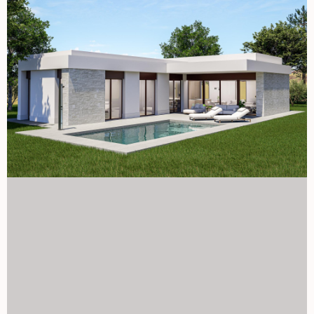
Alicante są w wygodnej odległości jazdy samochodem.
Idealna inwestycja lub stały pobyt Te wille budowane na
zamówienie to doskonała okazja do stworzenia domu na
miarę w spokojnym i naturalnym otoczeniu, z
nowoczesnymi wygodami i silnym potencjałem
inwestycyjnym. Skontaktuj się z nami już dziś, aby uzyskać
więcej informacji i rozpocząć projektowanie swojej nowej
willi w Pinoso. 1129