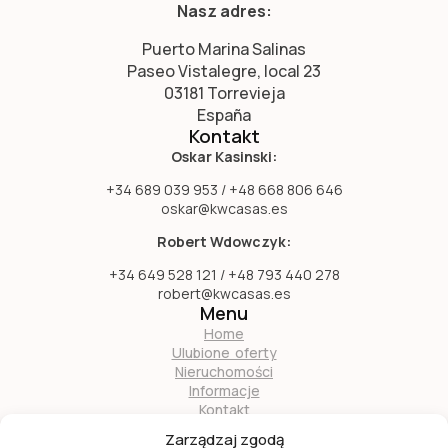
Nasz adres:
Puerto Marina Salinas
Paseo Vistalegre, local 23
03181 Torrevieja
España
Kontakt
Oskar Kasinski:
+34 689 039 953 / +48 668 806 646
oskar@kwcasas.es
Robert Wdowczyk:
+34 649 528 121 / +48 793 440 278
robert@kwcasas.es
Menu
Home
Ulubione oferty
Nieruchomości
Informacje
Kontakt
O nas
Zarządzaj zgodą
Zostań naszym partnerem