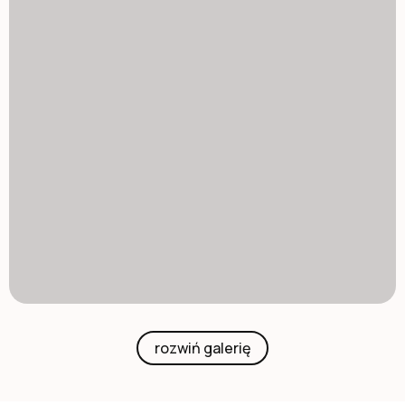
rozwiń galerię