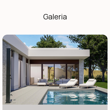
i swobodnego stylu życia. Okolica oferuje idealną
równowagę między naturą a codzienną wygodą, z
lokalnymi sklepami, restauracjami i usługami dostępnymi w
Galeria
pobliżu. Jest to idealne miejsce dla tych, którzy szukają
spokoju, jednocześnie pozostając połączeni z większymi
miastami i wybrzeżem. Elastyczne projekty willi z
nowoczesną architekturą Kupujący mogą wybierać spośród
różnych modeli willi oferujących 2 lub 3 sypialnie oraz 2 lub
3 łazienki, z możliwością pojedynczych lub dwupiętrowych
układów. Powierzchnie zabudowane mają powierzchnię od
około 100 m2 do 260 m2, dostosowane do różnych
potrzeb stylu życia. Każda willa znajduje się na
przestronnych działkach, szczególnie w rustykalnych
miejscach, gdzie działki zaczynają się od 10 000 m2,
zapewniając prywatność i otwarte widoki na okoliczną
okolicę. Wysoka jakość i energooszczędność Życie
Wszystkie wille są zbudowane z wysokiej jakości
materiałów i wyposażone są w prywatny basen o
wymiarach 8 na 4 metry, w pełni wyposażoną kuchnię z
sprzętem AGD oraz kompletny system klimatyzacji z
technologią airzone. Domy wyposażone są także w
systemy aerotermalne do ciepłej wody, w pełni
wyposażone łazienki z lustrami i ekranami prysznicowymi
oraz ocenę energetyczną A dla maksymalnej efektywności.