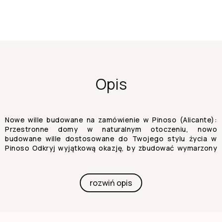
Opis
Nowe wille budowane na zamówienie w Pinoso (Alicante):
Przestronne domy w naturalnym otoczeniu, nowo
budowane wille dostosowane do Twojego stylu życia w
Pinoso Odkryj wyjątkową okazję, by zbudować wymarzony
dom w spokojnym otoczeniu Pinoso, położonego w głębi
lądu Alicante nad Costa Blanca. Te nowoczesne,
niezależne wille są projektowane według koncepcji
rozwiń opis
samodzielnej budowy, co pozwala kupującym wybierać
spośród różnych modeli, układów i działek, aby stworzyć
w pełni spersonalizowany dom. Pinoso to urokliwe
hiszpańskie miasteczko znane z winnic, tradycyjnej kultury