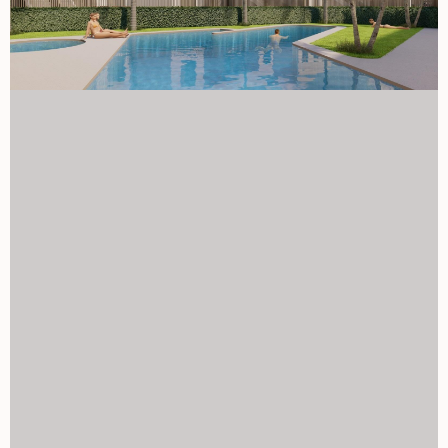
blisko plaży. Skontaktuj się z nami już dziś, aby uzyskać
więcej informacji lub umówić się na wizytę i zabezpieczyć
swoją nową nieruchomość na Costa Blanca. 1129