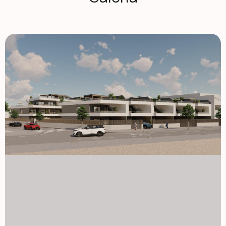
restauracji, kawiarni, supermarketów, lokalnych sklepów
oraz wszystkich niezbędnych usług. Pilar de la Horadada
to urokliwe hiszpańskie miasteczko znane z przyjaznej
atmosfery, tętniącej życiem głównej ulicy i pięknych
placów. Dzięki doskonałym połączeniom z pobliskimi
obszarami nadmorskimi i ośrodkami golfowymi, jest
popularnym miejscem dla międzynarodowych kupujących
poszukujących słońca i jakości życia. Apartamenty i
bungalowy z prywatnymi przestrzeniami na zewnątrz
Inwestycja oferuje dwa różne typy nieruchomości,
dostosowane do różnych stylów życia. Kompleks obejmuje
16 nowoczesnych apartamentów. Kupujący mogą wybierać
między mieszkaniami na parterze z prywatnymi ogrodami,
mieszkaniami na średnim piętrze z przestronnymi
szeregami lub penthousami z prywatnymi tarasami i
dachowymi solariami. Dostępnych jest także 10
bungalowów. Bungalowy na parterze mają prywatne ogrody
i parkingi na terenie działki, natomiast bungalowy na
najwyższym piętrze oferują tarasy i prywatne solaria.
Dostępne są opcjonalne miejsca parkingowe i magazyny
pod ziemią za dodatkową opłatą. Wszystkie domy zostały
zaprojektowane z jasnymi wnętrzami, otwartymi układami i
wygodnymi przestrzeniami mieszkalnymi, które naturalnie
rozciągają się na przestrzenie zewnętrzne. Wysokiej