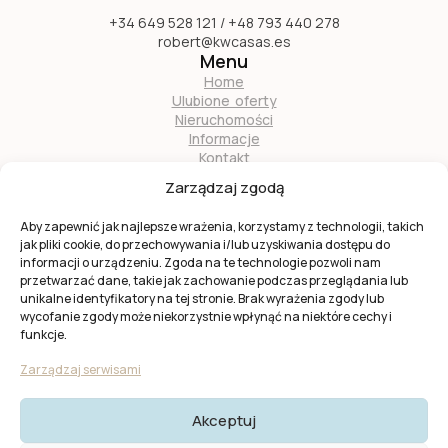
+34 649 528 121 / +48 793 440 278
robert@kwcasas.es
Menu
Home
Ulubione oferty
Nieruchomości
Informacje
Kontakt
O nas
Zarządzaj zgodą
Zostań naszym partnerem
Aby zapewnić jak najlepsze wrażenia, korzystamy z technologii, takich
jak pliki cookie, do przechowywania i/lub uzyskiwania dostępu do
informacji o urządzeniu. Zgoda na te technologie pozwoli nam
przetwarzać dane, takie jak zachowanie podczas przeglądania lub
unikalne identyfikatory na tej stronie. Brak wyrażenia zgody lub
wycofanie zgody może niekorzystnie wpłynąć na niektóre cechy i
Ta strona jest chroniona przez
reCAPTCHA
firmy
Google
.
funkcje.
Obowiązuje
Polityka prywatności
i
Warunki usługi
Google.
Zarządzaj serwisami
Akceptuj