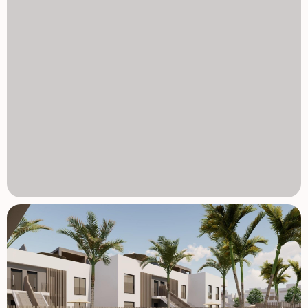
jakości budowa i nowoczesne elementy Domy są
budowane z wysokiej jakości materiałów i nowoczesnych
systemów, aby zapewnić komfort i efektywność
energetyczną przez cały rok. Umeblowane kuchnie W pełni
wyposażone łazienki z osadami prysznicowymi i
ogrzewaniem podłogowym Energooszczędny system
aerotermalnej podgrzewania wody Wstępna instalacja
klimatyzacji kanałowej Mieszkańcy korzystają także ze
wspólnego basenu otoczonego zagospodarowanymi
ogrodami i miejscami do opalania, tworząc relaksujące
środowisko do cieszenia się śródziemnomorskim klimatem.
Doskonała lokalizacja blisko plaż i golfa Inwestycja cieszy
się strategicznym położeniem blisko jednych z
najlepszych plaż i pól golfowych w regionie. Plaża Torre de
la Horadada 3 km Plaża Mil Palmeras 3 km Lo Romero Golf
6 km Międzynarodowe lotnisko Region de Murcia 45 km
Lotnisko Alicante Elche 75 km Obszar oferuje również
doskonałe połączenia drogowe z pobliskimi nadmorskimi
miastami, marinami oraz obiektami rekreacyjnymi wzdłuż
Costa Blanca i Costa Calida. Znajdź swój nowy dom w Pilar
de la Horadada Ten atrakcyjny, nowo zabudowany
kompleks mieszkaniowy oferuje nowoczesne domy,
wysokiej jakości wykończenia oraz fantastyczną lokalizację