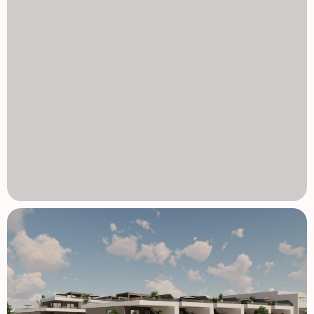
jakości budowa i nowoczesne elementy Domy są
budowane z wysokiej jakości materiałów i nowoczesnych
systemów, aby zapewnić komfort i efektywność
energetyczną przez cały rok. Umeblowane kuchnie W pełni
wyposażone łazienki z osadami prysznicowymi i
ogrzewaniem podłogowym Energooszczędny system
aerotermalnej podgrzewania wody Wstępna instalacja
klimatyzacji kanałowej Mieszkańcy korzystają także ze
wspólnego basenu otoczonego zagospodarowanymi
ogrodami i miejscami do opalania, tworząc relaksujące
środowisko do cieszenia się śródziemnomorskim klimatem.
Doskonała lokalizacja blisko plaż i golfa Inwestycja cieszy
się strategicznym położeniem blisko jednych z
najlepszych plaż i pól golfowych w regionie. Plaża Torre de
la Horadada 3 km Plaża Mil Palmeras 3 km Lo Romero Golf
6 km Międzynarodowe lotnisko Region de Murcia 45 km
Lotnisko Alicante Elche 75 km Obszar oferuje również
doskonałe połączenia drogowe z pobliskimi nadmorskimi
miastami, marinami oraz obiektami rekreacyjnymi wzdłuż
Costa Blanca i Costa Calida. Znajdź swój nowy dom w Pilar
de la Horadada Ten atrakcyjny, nowo zabudowany
kompleks mieszkaniowy oferuje nowoczesne domy,
wysokiej jakości wykończenia oraz fantastyczną lokalizację