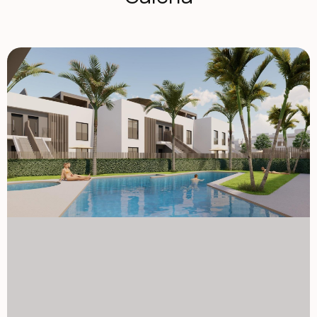
restauracji, kawiarni, supermarketów, lokalnych sklepów
oraz wszystkich niezbędnych usług. Pilar de la Horadada
to urokliwe hiszpańskie miasteczko znane z przyjaznej
atmosfery, tętniącej życiem głównej ulicy i pięknych
placów. Dzięki doskonałym połączeniom z pobliskimi
obszarami nadmorskimi i ośrodkami golfowymi, jest
popularnym miejscem dla międzynarodowych kupujących
poszukujących słońca i jakości życia. Apartamenty i
bungalowy z prywatnymi przestrzeniami na zewnątrz
Inwestycja oferuje dwa różne typy nieruchomości,
dostosowane do różnych stylów życia. Kompleks obejmuje
16 nowoczesnych apartamentów. Kupujący mogą wybierać
między mieszkaniami na parterze z prywatnymi ogrodami,
mieszkaniami na średnim piętrze z przestronnymi
szeregami lub penthousami z prywatnymi tarasami i
dachowymi solariami. Dostępnych jest także 10
bungalowów. Bungalowy na parterze mają prywatne ogrody
i parkingi na terenie działki, natomiast bungalowy na
najwyższym piętrze oferują tarasy i prywatne solaria.
Dostępne są opcjonalne miejsca parkingowe i magazyny
pod ziemią za dodatkową opłatą. Wszystkie domy zostały
zaprojektowane z jasnymi wnętrzami, otwartymi układami i
wygodnymi przestrzeniami mieszkalnymi, które naturalnie
rozciągają się na przestrzenie zewnętrzne. Wysokiej