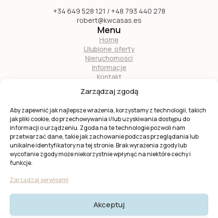
+34 649 528 121 / +48 793 440 278
robert@kwcasas.es
Menu
Home
Ulubione oferty
Nieruchomości
Informacje
Kontakt
O nas
Zarządzaj zgodą
Zostań naszym partnerem
Aby zapewnić jak najlepsze wrażenia, korzystamy z technologii, takich
jak pliki cookie, do przechowywania i/lub uzyskiwania dostępu do
informacji o urządzeniu. Zgoda na te technologie pozwoli nam
przetwarzać dane, takie jak zachowanie podczas przeglądania lub
unikalne identyfikatory na tej stronie. Brak wyrażenia zgody lub
wycofanie zgody może niekorzystnie wpłynąć na niektóre cechy i
Ta strona jest chroniona przez
reCAPTCHA
firmy
Google
.
funkcje.
Obowiązuje
Polityka prywatności
i
Warunki usługi
Google.
Zarządzaj serwisami
Akceptuj