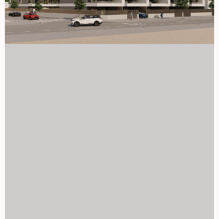
blisko plaży. Skontaktuj się z nami już dziś, aby uzyskać
więcej informacji lub umówić się na wizytę i zabezpieczyć
swoją nową nieruchomość na Costa Blanca. 1129