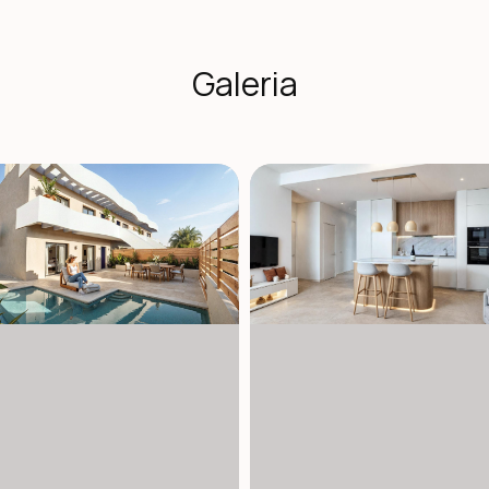
talację klimatyzacji kanałowej, system aerotermalny dl
z system interkomu wideo. Łazienki są w pełni wyposażone w 
alizacja Blisko plaż, golfa i udogodnień Pilar de la Horadad
skie plaże Torre de la Horadada znajdują się około 2 km dale
Galeria
m, centrum handlowe La Zenia Boulevard 15 km, lotnisko Murc
łączeń drogowych z pobliskimi miastami nadmorskimi, marinam
wna inwestycja oferuje rzadką okazję do posiadania stylow
tuj się z nami już dziś, aby uzyskać więcej informacji lub um