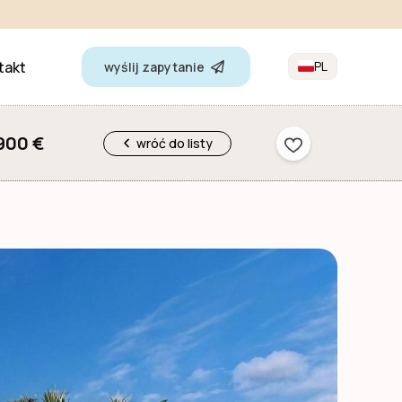
takt
PL
wyślij zapytanie
900 €
wróć do listy