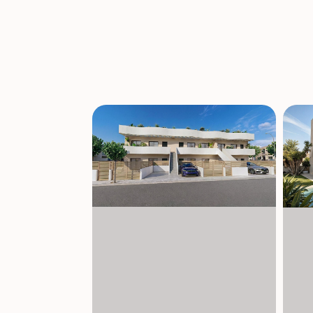
Dodatkowe funkcje obejmują wstępną ins
oświetlenia LED, elektryczne okiennice ora
styl, jak i funkcjonalność. Doskonała lok
zamieszkania, jak i domy wakacyjne. Pobli
Inne ważne atrakcje to Lo Romero Golf 6 k
km. Obszar korzysta także z doskonałych po
inwestycyjna na Costa Blanca Ta ekskluzy
pożądanej lokalizacji blisko morza. Skontak
dom w Pilar de la Horadada. 1129