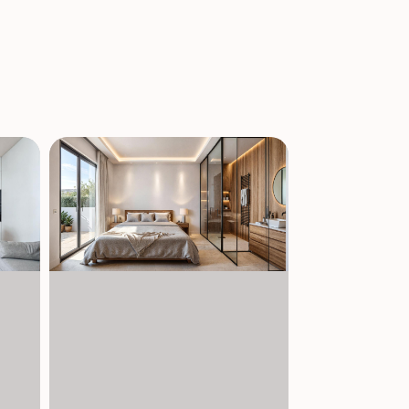
a energooszczędnej gorącej wody, pakiet
szafki toaletowe i lustra, oferując zarówno
a oferuje idealne miejsce zarówno na stałe
j, znane z czystej wody ze złotego piasku.
ia Corvera 40 km oraz lotnisko Alicante 55
i i obiektami rekreacyjnymi. Idealna okazja
ego, nowo wybudowanego bungalowu w bardzo
ówić się na oglądkę i zabezpieczyć swój nowy