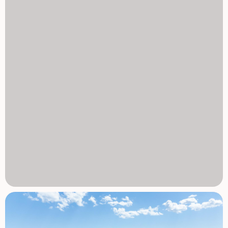
doskonałej lokalizacji, w pełni wyremontowanym
apartamentom i najwyższej klasie udogodnieniom, to
inwestycja stanowi idealną okazję na inwestycję,
wakacyjne życie lub stały pobyt. Nie przegap tej
wyjątkowej okazji, by posiadać dom w jednej z najbardziej
pożądanych części Costa Blanca w niezrównanej cenie.
Skontaktuj się z nami już dziś, aby uzyskać więcej
informacji lub umówić się na wizytę! 1129