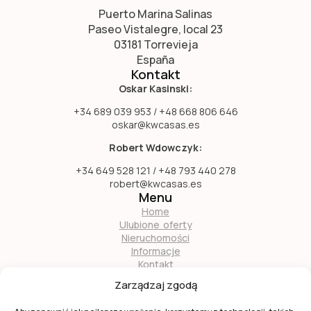
Puerto Marina Salinas
Paseo Vistalegre, local 23
03181 Torrevieja
España
Kontakt
Oskar Kasinski:
+34 689 039 953 / +48 668 806 646
oskar@kwcasas.es
Robert Wdowczyk:
+34 649 528 121 / +48 793 440 278
robert@kwcasas.es
Menu
Home
Ulubione oferty
Nieruchomości
Informacje
Kontakt
O nas
Zarządzaj zgodą
Zostań naszym partnerem