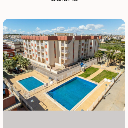
przestronnymi tarasami, idealne do korzystania z klimatu
śródziemnomorskiego. Penthouse'y z prywatnymi
solariami, oferujące otwarte widoki i maksymalną
prywatność. Każdy dom wyposażony jest w mytarze
prysznicowe w łazienkach oraz w pełni wyposażone
kuchnie z aparatami AGD, co gwarantuje gotowe
rozwiązanie dla kupujących. Ekskluzywne udogodnienia
społecznościowe Kompleks mieszkaniowy został
zaprojektowany z myślą o wygodzie i relaksie, obejmując
o: wspólny basen otoczony pięknie zagospodarowanymi
ogrodami. Winda ułatwiająca dostęp do wszystkich pięter.
Opcjonalne podziemne miejsca parkingowe dostępne są za
dodatkową opłatą. Niezrównana lokalizacja w Orihuela
Costa Lomas de Cabo Roig to prestiżowa dzielnica
mieszkaniowa położona zaledwie 2 km od wybrzeża Cabo
Roig, będąca domem dla jednych z najpiękniejszych plaż w
Orihuela Costa. Okolica jest dobrze skomunikowana drogą i
oferuje szeroki zakres usług, w tym sklepy, restauracje,
supermarkety i centra handlowe. Odległości do kluczowych
punktów zainteresowania: plaże Cabo Roig i Campoamor –
5 minut jazdy. Centrum handlowe Zenia Boulevard – 5 km.
Pole golfowe Villamartín – 4 km. Lotnisko Alicante – 30
minut samochodem. Lotnisko Murcia-Corvera – 1 godzina
samochodem. Mądra inwestycja w Costa Blanca Dzięki