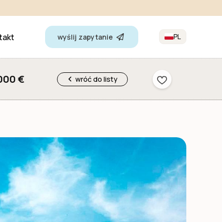
takt
PL
wyślij zapytanie
000 €
wróć do listy