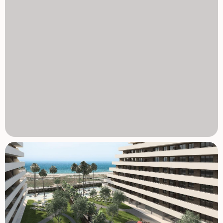
wspólnotowe i styl życia Mieszkańcy mogą korzystać z
ponad 4000 m2 pięknie zaprojektowanych przestrzeni
wspólnych, w tym basenów dla dorosłych i dzieci
otoczonych zagospodarowanymi ogrodami, siłownią,
salonem socjalnym oraz placami zabaw dla dzieci.
Zamknięta społeczność oferuje bezpieczne i spokojne
środowisko, idealne dla rodzin, par lub inwestorów
poszukujących wysokiej jakości nieruchomości
nadmorskiej. Doskonała łączność i okolice Atrakcje plaża:
0,3 km Chilches Beach: 3 km Castellón miasto: 30 km
Valencia miasto: 50 km Lotnisko Valencia: 55 km Castellón
Airport: 45 km Najbliższe pola golfowe: ok. 20 km Port
Castellón: 28 km Twój śródziemnomorski dom lub
inwestycja Niezależnie od tego, czy szukasz stałego
miejsca zamieszkania, domu wakacyjnego czy mądrej
inwestycji, te nowo wybudowane apartamenty w Moncofa
oferują niezrównane połączenie lokalizacji, jakości i
widoków na morze. Skontaktuj się z nami już dziś, aby
uzyskać więcej informacji lub umówić się na wizytę i
zabezpieczyć swój nowy dom nad Morzem Śródziemnym.
1129