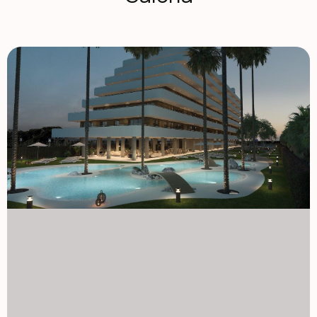
Ten imponujący kompleks mieszkaniowy składa się ze 184
mieszkań rozłożonych na dwóch siedmiopiętrowych
budynkach każdy. Kupujący mogą wybierać między 2- a 3-
pokojowymi mieszkaniami, wszystkie z przestronnymi
tarasami i pięknym widokiem na morze, zarówno
frontowym, jak i bocznym, w zależności od lokalu. Każdy
dom został starannie zaprojektowany, aby
zmaksymalizować naturalne światło, funkcjonalność i
otwarty plan życia, tworząc jasne wnętrza, które płynnie
łączą się z przestrzeniami na zewnątrz. Duże okna i
przemyślane układy potęgują atmosferę przestrzeni, a
stała obecność Morza Śródziemnego dodaje codziennemu
życiu wyjątkowego spokoju i ekskluzywności. Wysokiej
jakości wykończenia i w pełni wyposażone domy Wszystkie
mieszkania są dostarczane w pełni umeblowane i gotowe
do przeprowadzki. Kuchnie są w pełni wyposażone w
nowoczesne urządzenia, natomiast łazienki wyposażone
są w meble, lustra i ekrany prysznicowe. Każda
nieruchomość posiada również w pełni zainstalowaną
klimatyzację oraz energooszczędny system aerotermalny
do ciepłej wody, zapewniając komfort przez cały rok.
Ponadto każdy dom posiada prywatne miejsce parkingowe
oraz magazyn, z dostępem do windy łączącym wszystkie
piętra dla większej wygody. Ekskluzywne przestrzenie