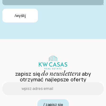
/wyślij
do newslettera
zapisz się
aby
otrzymać najlepsze oferty
Email
*
/ zapisz się