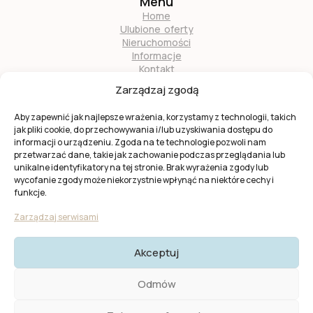
Menu
Home
Ulubione oferty
Nieruchomości
Informacje
Kontakt
O nas
Zarządzaj zgodą
Zostań naszym partnerem
Aby zapewnić jak najlepsze wrażenia, korzystamy z technologii, takich
jak pliki cookie, do przechowywania i/lub uzyskiwania dostępu do
informacji o urządzeniu. Zgoda na te technologie pozwoli nam
przetwarzać dane, takie jak zachowanie podczas przeglądania lub
unikalne identyfikatory na tej stronie. Brak wyrażenia zgody lub
wycofanie zgody może niekorzystnie wpłynąć na niektóre cechy i
Ta strona jest chroniona przez
reCAPTCHA
firmy
Google
.
funkcje.
Obowiązuje
Polityka prywatności
i
Warunki usługi
Google.
Zarządzaj serwisami
Akceptuj
© 2025 KW Casas. Wszystkie prawa zastrzeżone.
Polityka
Odmów
Prywatności I Cookies