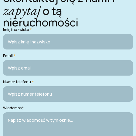
zapytaj
o tą
nieruchomości
Imię i nazwisko
*
Email
*
Numer telefonu
*
Wiadomość