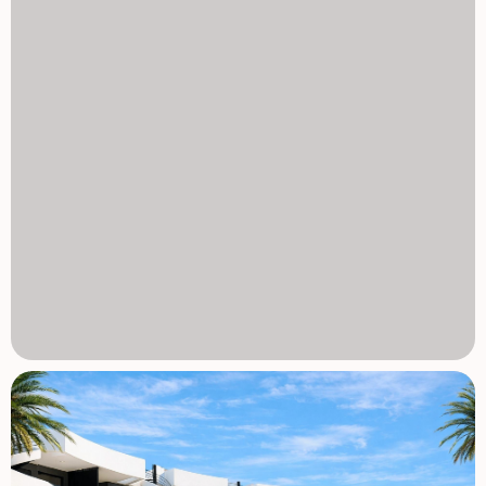
zagospodarowanymi ogrodami, zapewniając spokojne
otoczenie do relaksu i integracji pod śródziemnomorskim
słońcem. Każde mieszkanie posiada także prywatne
miejsce parkingowe i magazyn w podziemnym garażu, co
zapewnia wygodę i bezpieczeństwo. Doskonała lokalizacja
blisko golfa, plaży i usług Ten kompleks jest idealnie
położony zaledwie 700 metrów od plaży i około 1,5 km od
centrum Los Alcazares, gdzie znajduje się szeroki wybór
restauracji, sklepów, kawiarni oraz niezbędnych usług. Los
Alcazares to popularne nadmorskie miasteczko znane z
swobodnej atmosfery, długich promenad i ciepłych,
płytkich wód. Kluczowe odległości to Międzynarodowe
Lotnisko w Murcji 35 km, lotnisko Alicante 95 km, La Serena
Golf tuż za drzwiami, Roda Golf 4 km oraz Cartagena City
25 km. Idealne Inwestycje lub Dom Wakacyjny nad Costa
Calida Te apartamenty z przodu golfa oferują doskonałą
okazję do posiadania nowoczesnej nieruchomości w
uprzywilejowanej lokalizacji blisko morza i golfa. Skontaktuj
się z nami już dziś, aby uzyskać więcej informacji lub
umówić się na oględzinę i zabezpieczyć swój nowy dom w
Los Alcazares. 1129