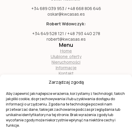
+34 689 039 953 / +48 668 806 646
oskar@kwcasas.es
Robert Wdowczyk:
+34 649 528 121 / +48 793 440 278
robert@kwcasas.es
Menu
Home
Ulubione oferty
Nieruchomości
Informacje
Kontakt
O nas
Zarządzaj zgodą
Zostań naszym partnerem
Aby zapewnić jak najlepsze wrażenia, korzystamy z technologii, takich
jak pliki cookie, do przechowywania i/lub uzyskiwania dostępu do
informacji o urządzeniu. Zgoda na te technologie pozwoli nam
przetwarzać dane, takie jak zachowanie podczas przeglądania lub
unikalne identyfikatory na tej stronie. Brak wyrażenia zgody lub
wycofanie zgody może niekorzystnie wpłynąć na niektóre cechy i
Ta strona jest chroniona przez
reCAPTCHA
firmy
Google
.
funkcje.
Obowiązuje
Polityka prywatności
i
Warunki usługi
Google.