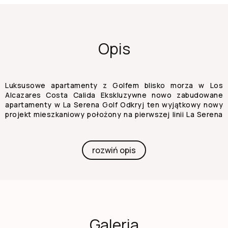
Opis
Luksusowe apartamenty z Golfem blisko morza w Los
Alcazares Costa Calida Ekskluzywne nowo zabudowane
apartamenty w La Serena Golf Odkryj ten wyjątkowy nowy
projekt mieszkaniowy położony na pierwszej linii La Serena
Golf w Los Alcazares, zaledwie 700 metrów od plaż Mar
Menor. Ten nowoczesny kompleks oferuje 28 luksusowych
apartamentów zaprojektowanych tak, by zapewnić
rozwiń opis
maksymalny komfort, naturalne światło i wysokiej jakości
śródziemnomorski styl życia. Budynek charakteryzuje się
charakterystycznym kształtem litery J z zakrzywioną
fasadą, starannie ukierunkowaną, aby zwiększyć
ekspozycję na światło słoneczne i zapewnić otwarty widok
na pole golfowe i otaczający krajobraz. Jej doskonałe
położenie łączy spokój środowiska golfowego z bliskością
Galeria
morza i centrum miasta. Nowoczesne apartamenty z