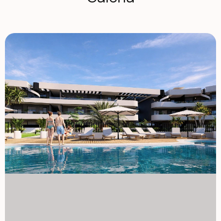
przestronnymi tarasami i solariami Inwestycja oferuje
stylowe apartamenty z dwoma i trzema sypialniami,
wszystkie z dwoma łazienkami, w tym własną łazienką.
Każda nieruchomość została zaprojektowana tak, aby
maksymalizować możliwość życia na świeżym powietrzu, co
jest kluczowym elementem życia na Costa Calida.
Apartamenty na parterze i na pierwszym piętrze mają duże
prywatne tarasy, idealne do jedzenia na świeżym
powietrzu i relaksu. Mieszkania na najwyższym piętrze
korzystają z przestronnych prywatnych solariów z letnią
kuchnią, oferujących idealne miejsce do spędzania słońca
przez cały rok. Eleganckie wnętrza i wysokiej jakości
wykończenia Wnętrze apartamentów łączy nowoczesny
design z funkcjonalnymi układami. Otwarte przestrzenie
mieszkalne łączą się płynnie z przestrzeniami na zewnątrz,
tworząc jasne i komfortowe otoczenie. Kuchnie są w pełni
wyposażone w sprzęt AGD, natomiast łazienki wyposażone
są w szafki toaletowe, lustra i ekrany prysznicowe.
Dodatkowe wyposażenie obejmuje wzmocnione drzwi
wejściowe zabezpieczone, system aerotermalny do
ciepłej wody, pakiet oświetlenia LED oraz wstępną
instalację klimatyzacji kanałowej. Przestrzenie wspólne
przeznaczone do relaksu Mieszkańcy mogą korzystać z
dużego wspólnego basenu otoczonego pięknie