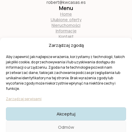
robert@kwcasas.es
Menu
Home
Ulubione oferty
Nieruchomości
Informacje
Kontakt
O nas
Zarządzaj zgodą
Zostań naszym partnerem
Aby zapewnić jak najlepsze wrażenia, korzystamy z technologii, takich
jak pliki cookie, do przechowywania i/lub uzyskiwania dostępu do
informacji o urządzeniu. Zgoda na te technologie pozwoli nam
przetwarzać dane, takie jak zachowanie podczas przeglądania lub
unikalne identyfikatory na tej stronie. Brak wyrażenia zgody lub
wycofanie zgody może niekorzystnie wpłynąć na niektóre cechy i
Ta strona jest chroniona przez
reCAPTCHA
firmy
Google
.
funkcje.
Obowiązuje
Polityka prywatności
i
Warunki usługi
Google.
Zarządzaj serwisami
Akceptuj
© 2025 KW Casas. Wszystkie prawa zastrzeżone.
Polityka
Odmów
Prywatności I Cookies