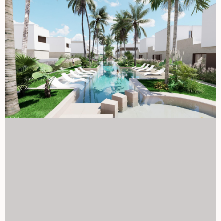
od 201 do 356 m² oraz różnymi układami i opcjami
wykończenia. Każdy dom został zaprojektowany tak, by
maksymalizować naturalne światło, tworząc przestronne i
przyjazne przestrzenie. Główna sypialnia została starannie
zaprojektowana, aby zapewnić prywatność i komfort,
całkowicie oddzielając przestrzeń sypialną od łazienki,
unikając zakłóceń światła lub hałasu w nocy. Jakość i
zrównoważony rozwój w każdym detalu Domy te zostały
zbudowane z wysokiej jakości materiałów i wyposażone w
zrównoważone technologie, takie jak panele słoneczne i
aerotermyka, aby poprawić efektywność energetyczną.
Najlepsze cechy: Zmotoryzowane żaluzje w sypialniach.
Opancerzone drzwi wejściowe dla większego
bezpieczeństwa. Wstępna instalacja klimatyzacji
kanałowej. Nowoczesne łazienki z przegrodami ze szkła
hartowanego i zawieszonymi meblami z lustrem LED.
Strategiczne położenie w Los Alcázares Położony
zaledwie kilka metrów od prestiżowego pola golfowego
Serena i 1 km od plaż Mar Menor, kompleks ten cieszy się
uprzywilejowaną lokalizacją w Los Alcázares, jednej z
najbardziej obiecujących części Costa Cálida. Ponadto
łatwy dostęp do autostrady AP-7 umożliwia szybkie
połączenie z innymi miejscami w regionie oraz ułatwia
dostęp do niezbędnych usług, takich jak supermarkety,