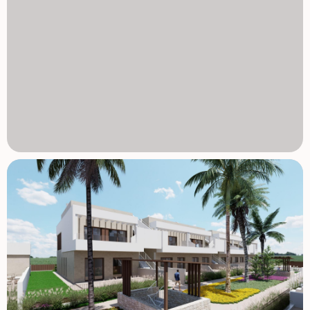
centra sportowe, szkoły i apteki. Odległości do punktów
zainteresowania La Serena Golf - 1 km (2 minuty
samochodem). Plaża Mar Menor – 1 km (2 minuty
samochodem lub 10 minut spacerem). Lotnisko Murcia - 35
km (30 minut samochodem). Port w Cartagenie – 22 km
(20 minut samochodem). Lokalne centrum handlowe – 3 km
(5 minut samochodem). Śródziemnomorski styl życia o
wysokiej rentowności Ten projekt nie tylko stanowi
doskonałą opcję na cieszenie się śródziemnomorskim
stylem życia, ale także bezpieczną inwestycją w
rozwijającym się regionie. Nie przegap tej wyjątkowej
okazji. Skontaktuj się z nami już dziś, aby uzyskać więcej
informacji i zarezerwować swój idealny dom na Costa
Cálida. 1129