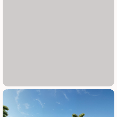
poziomie piwnicy. Kompleks oferuje także plac zabaw dla
dzieci, dwa korty petanque oraz wspólne toalety w pobliżu
basenu, tworząc przyjazną atmosferę dla mieszkańców i
gości. Wysokiej jakości wykończenia i nowoczesne cechy
Mieszkania są budowane z nowoczesnych materiałów i
wysokiej jakości specyfikacji, zaprojektowanych z myślą o
wygodzie i stylu. W pełni wyposażona kuchnia z białymi
szklanymi urządzeniami, łazienki z szafkami prysznicowymi,
latarkami prysznicowymi i lustrami podświetlanymi,
zmotoryzowane okiennice, podstawowy pakiet
oświetlenia, w pełni zainstalowana klimatyzacja kanałowa,
podziemne miejsce parkingowe dla każdej nieruchomości,
podziemne parking rowerowe i opcjonalne pomieszczenia
magazynowe. Lokalizacja: blisko plaży i golfa, plaża Mar
Menor, 0,3 km La Serena Golf obok centrum Los Alcazares,
2 km Cartagena 22 km Murcia, 40 km region de Murcia
Międzynarodowe lotnisko 30 km Lotnisko Alicante Elche 90
km Spokojne i płytkie wody Mar Menor są idealne do
pływania, żeglowania i wiosłowania przez cały rok.
Zabezpiecz swój dom w La Serena Golf Resort Te
nowoczesne apartamenty łączą życie nad morzem, widoki
na golfa z większości jednostek oraz udogodnienia w stylu
ośrodka w jednej z najbardziej atrakcyjnych części Costa