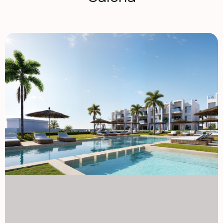
sklepów, marin i obiektów sportowych, co czyni je bardzo
pożądanym miejscem zarówno dla stałych mieszkańców,
jak i domów wakacyjnych. Apartamenty z tarasami,
ogrodami i prywatnymi solariami Kompleks mieszkaniowy
oferuje kilka typów nieruchomości, dostosowanych do
różnych stylów życia. Kupujący mogą wybierać między
mieszkaniami na parterze z prywatnymi ogrodami, domami
na średnim piętrze z przestronnymi szeregami lub
penthouse'ami z szeregami i dużymi solariami na dachu.
Solaria wyposażone są w prysznic na zewnątrz oraz
oferują możliwość dodania letniej kuchni i prywatnego
jacuzzi, tworząc idealne miejsce do relaksu i rozrywki, z
otwartym widokiem na pole golfowe i otaczający krajobraz.
Każdy dom został zaprojektowany z jasnymi wnętrzami i
otwartymi przestrzeniami mieszkalnymi, które płynnie
łączą się z przestrzeniami zewnętrznymi. Udogodnienia w
stylu ośrodka i wyjątkowe przestrzenie wspólnotowe
Jedną z najbardziej charakterystycznych cech tego
osiedla jest koncepcja stylu ośrodka. Mieszkańcy mogą
korzystać z spektakularnego basenu w stylu laguny o
powierzchni około 190 m2 z dostępem na plaży oraz
miejscami relaksacyjnymi z balijskimi łóżkami. Dodatkowe
udogodnienia wspólnotowe obejmują zagospodarowane
ogrody, strefę spa, siłownię oraz saunę zlokalizowaną na