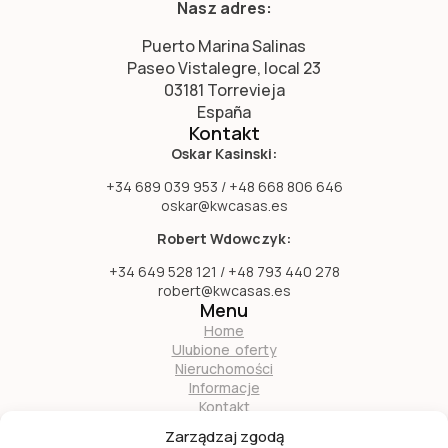
Nasz adres:
Puerto Marina Salinas
Paseo Vistalegre, local 23
03181 Torrevieja
España
Kontakt
Oskar Kasinski:
+34 689 039 953 / +48 668 806 646
oskar@kwcasas.es
Robert Wdowczyk:
+34 649 528 121 / +48 793 440 278
robert@kwcasas.es
Menu
Home
Ulubione oferty
Nieruchomości
Informacje
Kontakt
O nas
Zarządzaj zgodą
Zostań naszym partnerem