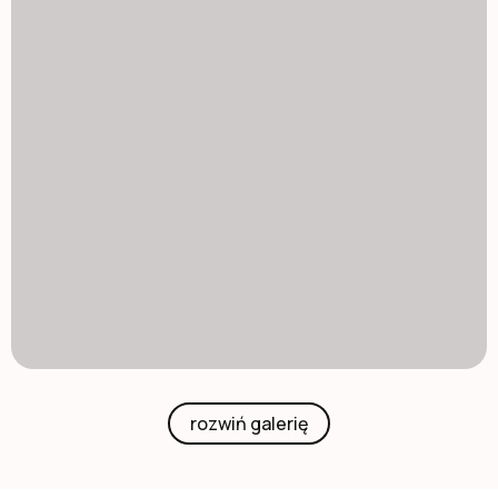
rozwiń galerię