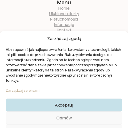
Menu
Home
Ulubione oferty
Nieruchomości
Informacje
Kontakt
O nas
Zarządzaj zgodą
Zostań naszym partnerem
Aby zapewnić jak najlepsze wrażenia, korzystamy z technologii, takich
jak pliki cookie, do przechowywania i/lub uzyskiwania dostępu do
informacji o urządzeniu. Zgoda na te technologie pozwoli nam
przetwarzać dane, takie jak zachowanie podczas przeglądania lub
unikalne identyfikatory na tej stronie. Brak wyrażenia zgody lub
wycofanie zgody może niekorzystnie wpłynąć na niektóre cechy i
Ta strona jest chroniona przez
reCAPTCHA
firmy
Google
.
funkcje.
Obowiązuje
Polityka prywatności
i
Warunki usługi
Google.
Zarządzaj serwisami
Akceptuj
© 2025 KW Casas. Wszystkie prawa zastrzeżone.
Polityka
Odmów
Prywatności I Cookies