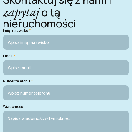
zapytaj
o tą
nieruchomości
Imię i nazwisko
*
Email
*
Numer telefonu
*
Wiadomość