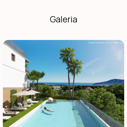
wynajem, podczas gdy mają własne domy, lub którzy chcą
miejsca na gry, biuro czy miejsce dla najmłodszych
członków rodziny. Obiekty mają 3 piętra, 4 sypialnie, 3
Galeria
łazienki, toaletę gościnną, kuchnię otwartą z przestrzenią
wypoczynkową, szafy montowane, kilka tarasów z
widokiem, parking dla dwóch pojazdów oraz ogród z
bezpośrednim dostępem do części wspólnych. Wiele z nich
ma także solarium, gdzie można spędzać wieczory na
świeżym powietrzu z przyjaciółmi. La Nucía to gmina w
comarce Marina Baixa, Alicante. Graniczy z gminami Altea,
Callosa d'En Sarrià, Benidorm, Polop oraz L'Alfàs del Pi. La
Nucia położona jest w dolinie owocowej między Benidorm
a Callosa d'En Sarrià, 3 km od wybrzeża Altea. Centrum
miejskie znajduje się na cyplu z widokiem na Morze
Śródziemne, 51 km na północ od Alicante i 8 km na północ
od Benidorm. 1129