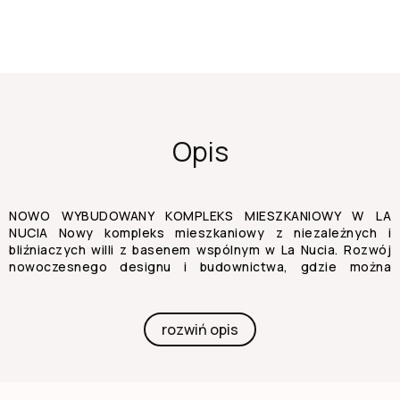
Opis
NOWO WYBUDOWANY KOMPLEKS MIESZKANIOWY W LA
NUCIA Nowy kompleks mieszkaniowy z niezależnych i
bliźniaczych willi z basenem wspólnym w La Nucia. Rozwój
nowoczesnego designu i budownictwa, gdzie można
cieszyć się klimatem, doskonałym słońcem,
spektakularnymi widokami na zatoki Benidorm i Albir oraz
zdrowym stylem życia. Blisko wszystkich usług i
rozwiń opis
sportowego miasta La Nucia. Rozmiary nowoczesnych
nieruchomości i ich układ sprawiają, że są one idealne dla
klientów, którzy potrzebują więcej przestrzeni, którzy
chcą, aby część ich nieruchomości była opłacalna na