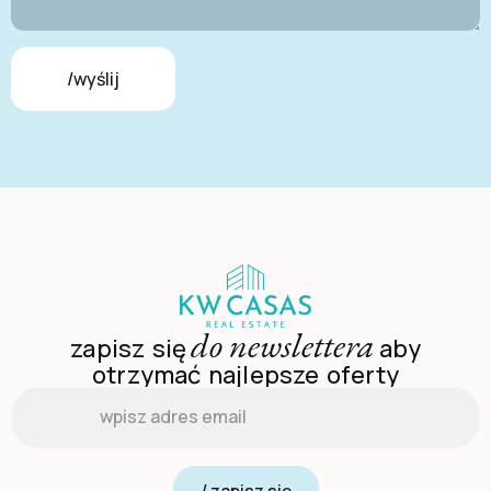
/wyślij
do newslettera
zapisz się
aby
otrzymać najlepsze oferty
Email
*
/ zapisz się