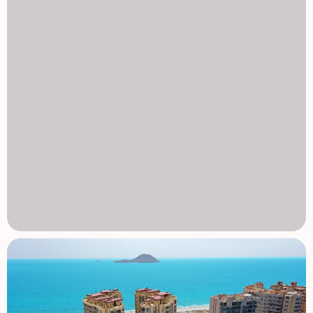
jazdy stąd, a lotnisko w Alicante około 2 godziny. 1129