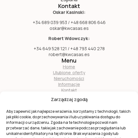
Kontakt
Oskar Kasinski:
+34 689 039 953 / +48 668 806 646
oskar@kwcasas.es
Robert Wdowczyk:
+34 649 528 121 / +48 793 440 278
robert@kwcasas.es
Menu
Home
Ulubione oferty
Nieruchomości
Informacje
Kontakt
O nas
Zarządzaj zgodą
Zostań naszym partnerem
Aby zapewnić jak najlepsze wrażenia, korzystamy z technologii, takich
jak pliki cookie, do przechowywania i/lub uzyskiwania dostępu do
informacji o urządzeniu. Zgoda na te technologie pozwoli nam
przetwarzać dane, takie jak zachowanie podczas przeglądania lub
unikalne identyfikatory na tej stronie. Brak wyrażenia zgody lub