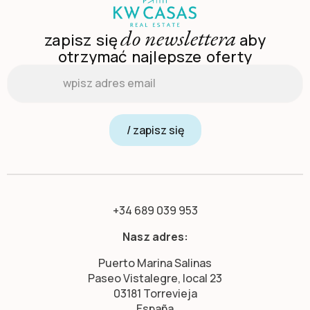
do newslettera
zapisz się
aby
otrzymać najlepsze oferty
Email
*
/ zapisz się
+34 689 039 953
Nasz adres:
Puerto Marina Salinas
Paseo Vistalegre, local 23
03181 Torrevieja
España