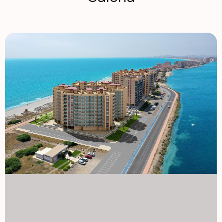
konsolę. Sprzęt elektryczny: piekarnik ze stali nierdzewnej.
ceramiczne kuchenka z trzema palnikami. Lodówka ze stali
nierdzewnej. Okap wyciągowy zintegrowany z meblami.
Zintegrowana zmywarka. Przestrzenie wspólne: Dostęp do
budynku przez białe drzwi z PVC oraz podwójne przeszyby
z komorą powietrzną. Holi wejściowe i schody zostały
specjalnie ozdobione marmurem narodowym. Białe,
termicznie lakierowane aluminiowe poręcze na
wewnętrznych schodach. Oświetlenie poprzez wykrywanie
obecności w piwnicy i wewnętrznych częściach wspólnych.
Białe, zmotoryzowane drzwi do garażu sekcyjnego.
Balustrady urbanistyczne ze stali nierdzewnej. System
wideo-drzwi. Antena satelitarna z kanałami europejskimi.
Basen z zagospodarowanym oranżerią. La Manga del Mar
Menor to naturalny pas lądu otoczony dwoma morzami –
Mar Menor i Morzem Śródziemnym. Do tej rzadkości można
dodać liczne opcje rekreacji i czasu wolnego: restauracje,
supermarkety, kadzielnice medyczne, apteki, kadzielnice
sportowe żeglarskie, pola golfowe. La Manga znajduje się
na północnym wybrzeżu Costa Calida i jest popularnym
miejscem wypoczynku dla turystów. Wąski pas lądu
oddzielający ciepłą lagunę od zimniejszego morza ma
unikalny mikroklimat. To jedna z najbardziej egzotycznych
okolic w Hiszpanii. Lotnisko Corvera jest około godziny