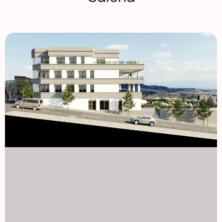
funkcjonalnym układzie, oferując: Przestronne i otwarte
przestrzenie mieszkalne, idealne do nowoczesnego życia.
W pełni wyposażone kuchnie z granitowymi blatami.
Toalety najwyższej klasy z wbudowanymi cysternami i
najwyższej jakości sprzętem sanitarnym. Efektywność
energetyczna dzięki systemowi aerotermalnemu dla
ciepłej wody. Wstępna instalacja klimatyzacji kanałowej,
gwarantująca komfort we wszystkich porach roku. Okna
aluminiowe z podwójną szybą, zapewniające izolację
termiczną i akustyczną. Wzmocnione drzwi wejściowe dla
spokoju ducha. Miejsce parkingowe i magazyn w piwnicy,
wliczone w cenę. Winda w budynku, zapewniająca
dostępność i komfort. Panele słoneczne na dachu, aby
poprawić efektywność energetyczną i obniżyć koszty
konserwacji. Ponadto w budynku mieszkalnym znajduje się
wspólny basen, idealny do korzystania z klimatu
śródziemnomorskiego. Uprzywilejowane położenie w
Hondón de las Nieves Hondón de las Nieves to miasto o
bogatej tradycji winiarskiej, słynące z winogron stołowych
o nazwie Vinalopó pochodzenia. Otoczony przez Sierra de
Crevillente, okolica oferuje liczne szlaki piesze, tereny
przyrodnicze oraz bogatą ofertę kulturalną i historyczną. Z
nowego domu będziesz mieć szybki dostęp do głównych
atrakcji w okolicy: lotnisko Alicante – 30 km (30 minut