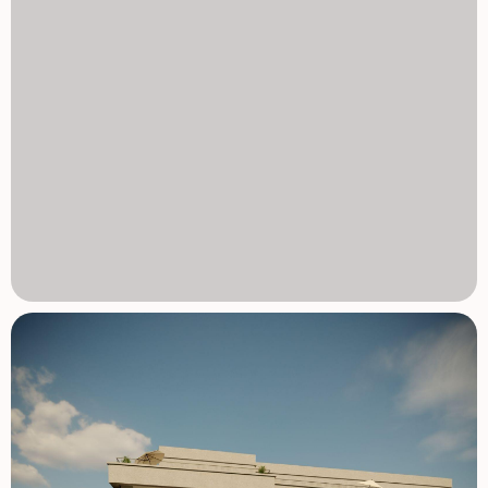
samochodem). Plaże Alicante - 35 km (35 minut
samochodem) Elche - 20 km (20 minut samochodem) Park
Przyrody Crevillente - 10 km (15 minut jazdy) Pola golfowe
- 25 km (30 minut jazdy) Idealny dom nad Costa Blanca
Ciesz się spokojem doliny Hondón, nie rezygnując z
bliskości Alicante i Elche. Niezależnie od tego, czy to stałe
mieszkanie, dom wakacyjny czy nieruchomość
inwestycyjna, te nowoczesne mieszkania są niezbieżnym
wyborem. Skontaktuj się z nami już dziś, aby uzyskać
więcej informacji lub umówić się na oglądanie. 1129