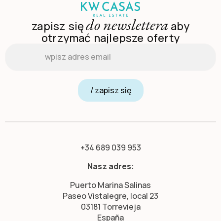
do newslettera
zapisz się
aby
otrzymać najlepsze oferty
Email
*
/ zapisz się
+34 689 039 953
Nasz adres:
Puerto Marina Salinas
Paseo Vistalegre, local 23
03181 Torrevieja
España