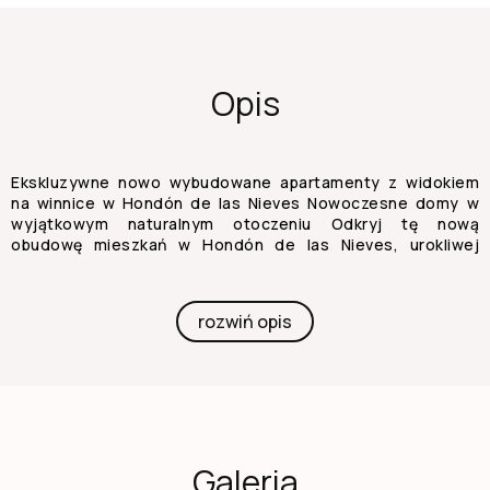
Opis
Ekskluzywne nowo wybudowane apartamenty z widokiem
na winnice w Hondón de las Nieves Nowoczesne domy w
wyjątkowym naturalnym otoczeniu Odkryj tę nową
obudowę mieszkań w Hondón de las Nieves, urokliwej
wiosce położonej w pięknej dolinie otoczonej gajami
oliwnymi i migdałowymi. Inwestycja oferuje 15
ekskluzywnych domów z 2 i 3 sypialniami, wszystkie
rozwiń opis
zaprojektowane tak, by zapewnić maksymalny komfort,
efektywność energetyczną i zachwycające widoki na
winnice Vinalopó. Położona w Vinalopó Medio, ta spokojna
dzielnica jest idealna dla osób poszukujących spokojnego,
śródziemnomorskiego stylu życia, z łatwym dostępem do
natury i wszystkimi niezbędnymi usługami. Wysoka jakość i
nowoczesny design Każde mieszkanie zostało
Galeria
zaprojektowane z najwyższej jakości materiałów i o