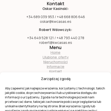
Kontakt
Oskar Kasinski:
+34 689 039 953 / +48 668 806 646
oskar@kwcasas.es
Robert Wdowczyk:
+34 649 528 121 / +48 793 440 278
robert@kwcasas.es
Menu
Home
Ulubione oferty
Nieruchomości
Informacje
Kontakt
O nas
Zarządzaj zgodą
Zostań naszym partnerem
Aby zapewnić jak najlepsze wrażenia, korzystamy z technologii, takich
jak pliki cookie, do przechowywania i/lub uzyskiwania dostępu do
informacji o urządzeniu. Zgoda na te technologie pozwoli nam
przetwarzać dane, takie jak zachowanie podczas przeglądania lub
unikalne identyfikatory na tej stronie. Brak wyrażenia zgody lub
wycofanie zgody może niekorzystnie wpłynąć na niektóre cechy i