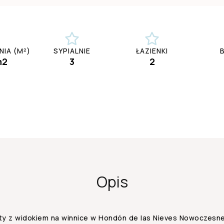
IA (M²)
SYPIALNIE
ŁAZIENKI
m2
3
2
Opis
 z widokiem na winnice w Hondón de las Nieves Nowoczesn