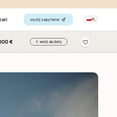
takt
PL
wyślij zapytanie
000 €
wróć do listy