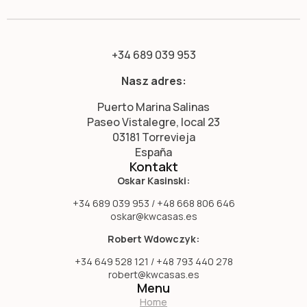
+34 689 039 953
Nasz adres:
Puerto Marina Salinas
Paseo Vistalegre, local 23
03181 Torrevieja
España
Kontakt
Oskar Kasinski:
+34 689 039 953 / +48 668 806 646
oskar@kwcasas.es
Robert Wdowczyk:
+34 649 528 121 / +48 793 440 278
robert@kwcasas.es
Menu
Home