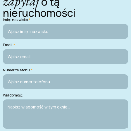
zapytaj
o tą
nieruchomości
Imię i nazwisko
*
Email
*
Numer telefonu
*
Wiadomość