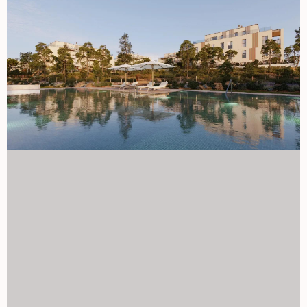
Wasza nowa inwestycja jest domem dla zakopanych
pozostałości archeologicznych rzymskiego akweduktu
znalezionego na działce. Twój dom Przedpokój, salon,
korytarz i sypialnie Podłoga w nowym domu pozwoli Ci w
pełni cieszyć się jego miejscem. Tutaj znajdziesz podłogę
laminowaną imitującą drewno, zapewniając doskonałą
jakość wnętrza Twojego domu. Nawet integrując tę
podłogę w kuchni, zapewniając maksymalny komfort i
spójność przestrzeni. Ściany zostaną wykończone
ekologiczną gładką farbą plastikową. W domu zostanie
zainstalowany ciągły podwieszany sufit, wykończony
plastikową farbą. Zostanie dostarczona duża kuchnia
wyposażona w nowoczesny design mebli wysokich i niskich
o dużej pojemności. Ponadto będzie wyposażona w
następujące wyposażenie: 'Płyta indukcyjna. Okap
wyciągowy. Elektryczny piekarnik i mikrofalówka
zintegrowane w kolumnie, pod warunkiem, że konfiguracja
kuchni na to pozwala. Ceramiczne blaty robocze lub
podobne. Ceramiczny lub podobny blat roboczy. Zlew z
kranami do miksowania, 2 zintegrowane pojemniki na
recykling. Możesz spersonalizować różne aspekty swojego
nowego domu: 'Wybierz spośród różnych rodzajów
atmosfery według własnych upodobań. Ściany łazienek