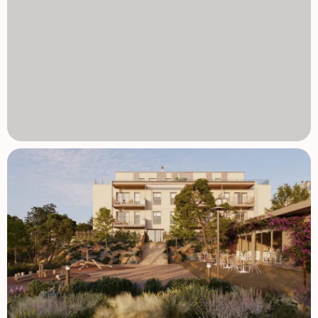
będą wyłożone ceramicznymi kamionkami. Podłoga będzie
wykonana z prostowanej porcelany kamionki. Dopasowane
lustro zostanie zamontowane dla pełnej harmonii.
Prysznicowa garnka z termostatycznymi kranami i siatką
prysznicową. Wszystkie łazienki będą wyposażone w
oświetlenie sufitowe LED. Drzwi wejściowe do domu będą
pancerne i wyposażone w optyczny wizjer. Wbudowane
szafy z drzwiami wykończonymi tak, by pasowały do
reszty stolarstwa. Wnętrze będzie wyłożone wiszącą
poręczą i półką do przechowywania. W zależności od
rodzaju domu, Twój nowy dom będzie miał także szafę na
korytarzu dla większej wygody. Ganek prowadzący do
ogrodu będzie miał dostęp do wody oraz system
odprowadzania wody. Będzie również wyposażony w
oświetlenie i gniazdko elektryczne. Tarasy penthouse'ów
zostaną wyposażone w podłączenie wodne i system
odprowadzania wody. Powinny być również wyposażone w
oświetlenie i gniazdko zasilania. Tarasy pięter pośrednich
będą wyposażone w oświetlenie. Dla maksymalnego
bezpieczeństwa te otwarte przestrzenie będą
wybrukowane wysokiej jakości kamionką antypoślizgową i
wyposażone w odpowiednie miejsca z tego samego
materiału. Ogrody na parterze zostaną dostarczone z
wierzchniej gleby. Aby cieszyć się maksymalnym