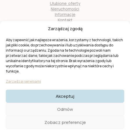
Ulubione oferty
Nieruchomości
Informacje
Kontakt
O nas
Zarządzaj zgodą
Zostań naszym partnerem
Aby zapewnić jak najlepsze wrażenia, korzystamy z technologii, takich
jak pliki cookie, do przechowywania i/lub uzyskiwania dostępu do
informacji o urządzeniu. Zgoda na te technologie pozwoli nam
przetwarzać dane, takie jak zachowanie podczas przeglądania lub
unikalne identyfikatory na tej stronie. Brak wyrażenia zgody lub
wycofanie zgody może niekorzystnie wpłynąć na niektóre cechy i
Ta strona jest chroniona przez
reCAPTCHA
firmy
Google
.
funkcje.
Obowiązuje
Polityka prywatności
i
Warunki usługi
Google.
Zarządzaj serwisami
Akceptuj
© 2025 KW Casas. Wszystkie prawa zastrzeżone.
Polityka
Odmów
Prywatności I Cookies
Zobacz preferencje
Created by