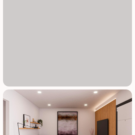
Álamo, a następnie do Mar Menor. Fuente Álamo znajduje
się 30 minut od lotniska Murcia - Corvera. Najbliższe sklepy
są 6 km stąd. 1129