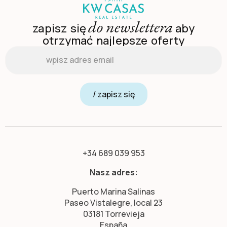
do newslettera
zapisz się
aby
otrzymać najlepsze oferty
Email
*
/ zapisz się
+34 689 039 953
Nasz adres:
Puerto Marina Salinas
Paseo Vistalegre, local 23
03181 Torrevieja
España