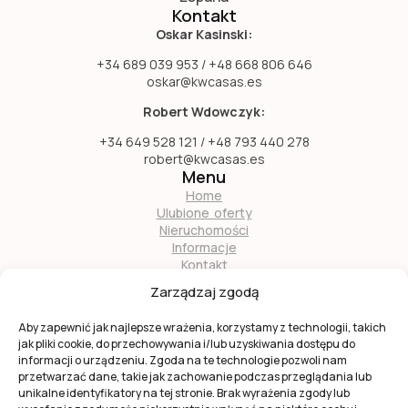
Kontakt
Oskar Kasinski:
+34 689 039 953 / +48 668 806 646
oskar@kwcasas.es
Robert Wdowczyk:
+34 649 528 121 / +48 793 440 278
robert@kwcasas.es
Menu
Home
Ulubione oferty
Nieruchomości
Informacje
Kontakt
O nas
Zarządzaj zgodą
Zostań naszym partnerem
Aby zapewnić jak najlepsze wrażenia, korzystamy z technologii, takich
jak pliki cookie, do przechowywania i/lub uzyskiwania dostępu do
informacji o urządzeniu. Zgoda na te technologie pozwoli nam
przetwarzać dane, takie jak zachowanie podczas przeglądania lub
unikalne identyfikatory na tej stronie. Brak wyrażenia zgody lub