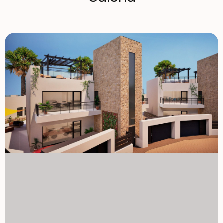
efektywność energetyczną, stosowanie przyjaznych
środowisku materiały oraz harmonijną integrację ze
środowiskiem wiejskim. Od projektowania nieruchomości
po planowanie rozwoju, dążymy do zmniejszenia naszego
śladu węglowego i promowania odpowiedzialnych praktyk
we wszystkich naszych operacjach. Rozwój stawia na
efektywność energetyczną i integrację społeczności, aby
tworzyć wysokiej jakości domy w harmonii z naturalnym
środowiskiem. Kompletna instalacja klimatyzacji kanałowej,
na ciepło/zimno. System wideodomofonowy. Kolorowe
lakierowane drzwi wejściowe z zamkiem i zabezpieczeniami
antywandalowymi. Szafki z miejscem do przechowywania,
wyłożone wewnątrz, lakierowane na biało. Meble kuchenne
z urządzeniami w zestawie. Gorąca woda dzięki energii
aerotermalnej. Elektryczne rolety. Pergole w solarium.
System fotowoltaicznych paneli słonecznych z zbiornikiem
magazynowym. Możliwość modyfikacji nieruchomości, pod
warunkiem uzyskania zgody obu stron. Fuente Álamo de
Murcia to miasto i gmina w regionie Murcja, na południu
Hiszpanii. Znajduje się 22 km na północny zachód od
Cartageny i 35 km na południowy zachód od Murcji. Miasto
położone jest w kotlinie Mar Menor, otoczone przez pasma
górskie Algarrobo, Los Gómez, Los Victorias oraz
Carrascoy. Woda z tych gór spływa do Rambla de Fuente