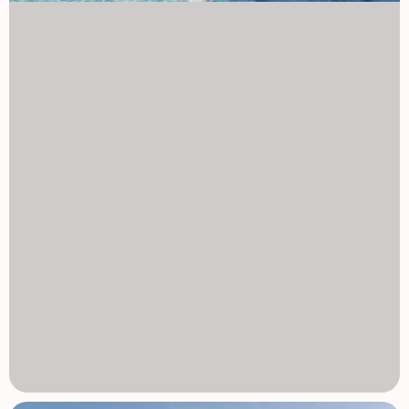
Dodatkowe pola golfowe: mniej niż 10 km Cartagena: 35
km Plaże Mar Menor: 30 km Espacio Centrum handlowe
Mediterráneo: 28 km Port Mazarrón: 40 km Życie stylem
na Costa Cálida Te apartamenty stanowią doskonałą
okazję do życia lub inwestowania w jednej z dzielnic o
największym potencjale w Murcji. 1129