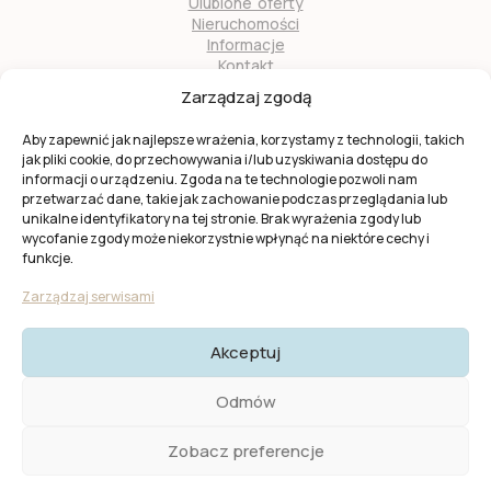
Ulubione oferty
Nieruchomości
Informacje
Kontakt
O nas
Zarządzaj zgodą
Zostań naszym partnerem
Aby zapewnić jak najlepsze wrażenia, korzystamy z technologii, takich
jak pliki cookie, do przechowywania i/lub uzyskiwania dostępu do
informacji o urządzeniu. Zgoda na te technologie pozwoli nam
przetwarzać dane, takie jak zachowanie podczas przeglądania lub
unikalne identyfikatory na tej stronie. Brak wyrażenia zgody lub
wycofanie zgody może niekorzystnie wpłynąć na niektóre cechy i
Ta strona jest chroniona przez
reCAPTCHA
firmy
Google
.
funkcje.
Obowiązuje
Polityka prywatności
i
Warunki usługi
Google.
Zarządzaj serwisami
Akceptuj
© 2025 KW Casas. Wszystkie prawa zastrzeżone.
Polityka
Odmów
Prywatności I Cookies
Zobacz preferencje
Created by