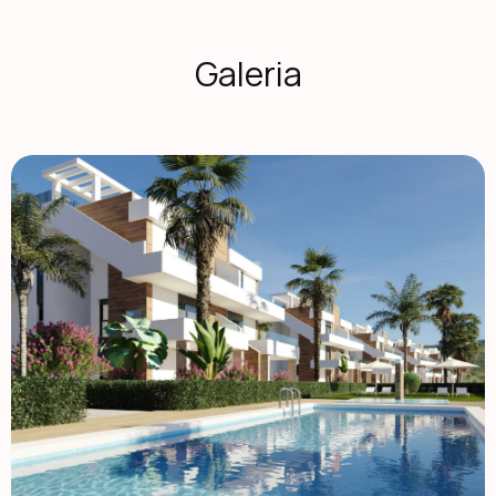
składających się tylko z 2 bloków, po 6 domów każdy,
zapewniających prywatność i przyjazną atmosferę.
Wszystkie apartamenty mają 2 sypialnie i 2 pełne łazienki
Galeria
oraz duże tarasy. Możesz wybrać pomiędzy: parterem z
prywatnym ogrodem Środkowe piętro z dużym tarasem
Penthouse'ami z rzędami i prywatną ozarżerią Wykończenia
wysokiej jakości i gwarantowany komfort Domy
zaprojektowane z wysokiej jakości materiałów i
zaprojektowane tak, by zapewnić efektywność
energetyczną i dobre samopoczucie: stolarki zewnętrzne
z osłonami termicznymi i żaluzjami z silnikiem Gorąca woda
przez system aerotermalny Wstępna instalacja klimatyzacji
kanałowej Podnośnik w każdym bloku Miejsce parkingowe i
magazyn w zestawie Wspólny basen otoczony starannie
zaprojektowanymi ogrodami. Ośrodek z pełnymi usługami i
polem golfowym Hacienda del Álamo jest jednym z
najbardziej kompletnych kompleksów na Costa Cálida.
Posiada on: profesjonalne pole golfowe z 18 dołkami, hotel
z spa, supermarkety, restauracje i bary, korty sportowe i
tereny zielone, całodobową ochronę. Inwestycja odtwarza
atmosferę tradycyjnej śródziemnomorskiej wioski, z
cichymi uliczkami i starannie zaprojektowanym układem.
Strategiczne położenie Blisko wszystkiego
Międzynarodowe lotnisko w Murcji (Corvera): 20 km