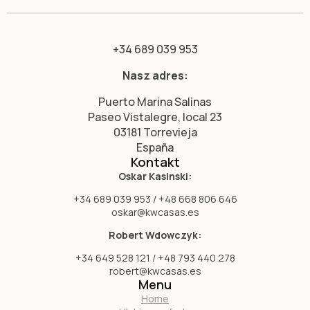
+34 689 039 953
Nasz adres:
Puerto Marina Salinas
Paseo Vistalegre, local 23
03181 Torrevieja
España
Kontakt
Oskar Kasinski:
+34 689 039 953 / +48 668 806 646
oskar@kwcasas.es
Robert Wdowczyk:
+34 649 528 121 / +48 793 440 278
robert@kwcasas.es
Menu
Home