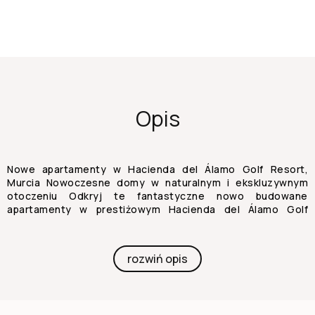
Opis
Nowe apartamenty w Hacienda del Álamo Golf Resort,
Murcia Nowoczesne domy w naturalnym i ekskluzywnym
otoczeniu Odkryj te fantastyczne nowo budowane
apartamenty w prestiżowym Hacienda del Álamo Golf
Resort – zamkniętym osiedlu w regionie Murcji, które łączy
spokój, bezpieczeństwo i pełen zakres usług. Otoczony
naturą i obdarzony uprzywilejowanym klimatem, kompleks
rozwiń opis
ten jest idealny dla osób poszukujących spokojnego stylu
życia bez rezygnacji z komfortu. Apartamenty z 2
sypialniami i przestronnymi tarasami kompleks
mieszkaniowy składa się z niewielkich etapów