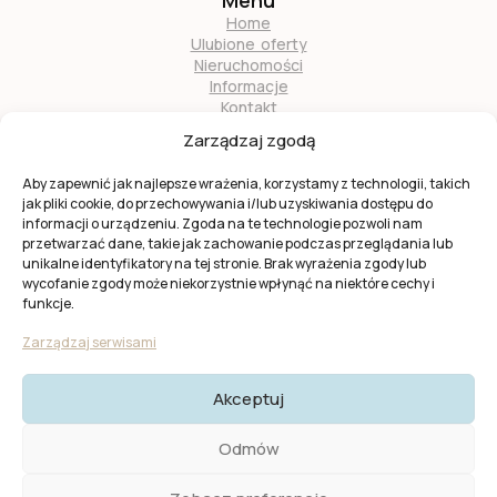
Home
Ulubione oferty
Nieruchomości
Informacje
Kontakt
O nas
Zarządzaj zgodą
Zostań naszym partnerem
Aby zapewnić jak najlepsze wrażenia, korzystamy z technologii, takich
jak pliki cookie, do przechowywania i/lub uzyskiwania dostępu do
informacji o urządzeniu. Zgoda na te technologie pozwoli nam
przetwarzać dane, takie jak zachowanie podczas przeglądania lub
unikalne identyfikatory na tej stronie. Brak wyrażenia zgody lub
wycofanie zgody może niekorzystnie wpłynąć na niektóre cechy i
Ta strona jest chroniona przez
reCAPTCHA
firmy
Google
.
funkcje.
Obowiązuje
Polityka prywatności
i
Warunki usługi
Google.
Zarządzaj serwisami
Akceptuj
© 2025 KW Casas. Wszystkie prawa zastrzeżone.
Polityka
Odmów
Prywatności I Cookies