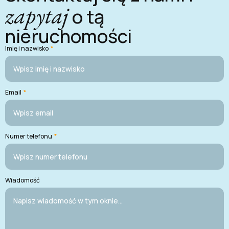
zapytaj
o tą
nieruchomości
Imię i nazwisko
*
Email
*
Numer telefonu
*
Wiadomość