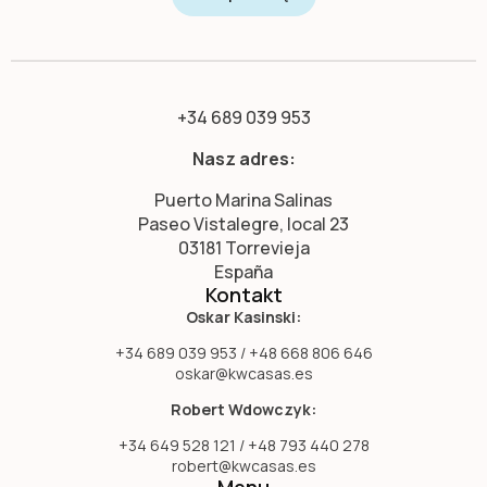
+34 689 039 953
Nasz adres:
Puerto Marina Salinas
Paseo Vistalegre, local 23
03181 Torrevieja
España
Kontakt
Oskar Kasinski:
+34 689 039 953 / +48 668 806 646
oskar@kwcasas.es
Robert Wdowczyk:
+34 649 528 121 / +48 793 440 278
robert@kwcasas.es
Menu