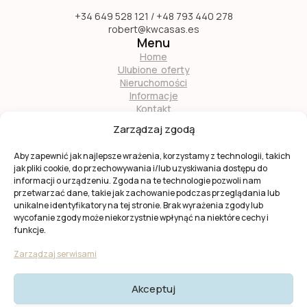
+34 649 528 121 / +48 793 440 278
robert@kwcasas.es
Menu
Home
Ulubione oferty
Nieruchomości
Informacje
Kontakt
O nas
Zarządzaj zgodą
Zostań naszym partnerem
Aby zapewnić jak najlepsze wrażenia, korzystamy z technologii, takich
jak pliki cookie, do przechowywania i/lub uzyskiwania dostępu do
informacji o urządzeniu. Zgoda na te technologie pozwoli nam
przetwarzać dane, takie jak zachowanie podczas przeglądania lub
unikalne identyfikatory na tej stronie. Brak wyrażenia zgody lub
wycofanie zgody może niekorzystnie wpłynąć na niektóre cechy i
Ta strona jest chroniona przez
reCAPTCHA
firmy
Google
.
funkcje.
Obowiązuje
Polityka prywatności
i
Warunki usługi
Google.
Zarządzaj serwisami
Akceptuj