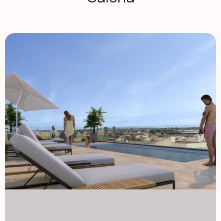
połączeń z pobliskimi nadmorskimi miejscami. Apartamenty
o nowoczesnym designie i funkcjonalnym układzie Każde
mieszkanie zostało zaprojektowane tak, aby zapewnić
komfortowe przestrzenie życiowe z nowoczesnymi
wykończeniami i praktycznymi układami. Domy są jasne i
dobrze rozmieszczone, co czyni je idealnymi dla rodzin,
par lub kupujących poszukujących drugiego domu na Costa
Blanca. Mieszkańcy będą mieli dostęp do wspólnego dachu
z basenem i oranżerią. Ta podniesiona przestrzeń oferuje
relaksujące warunki do opalania się i rozkoszowania się
otwartymi widokami, korzystając z doskonałego
śródziemnomorskiego klimatu. Budynek posiada również
windę, zapewniającą łatwy dostęp do wszystkich pięter i
wygodę mieszkańcom w każdym wieku. Wysokiej jakości
wykończenia i nowoczesne cechy Te nowo wybudowane
apartamenty są wykonane z wysokiej jakości materiałów i
z energooszczędnymi instalacjami, które zapewniają
komfort i trwałość. Drzwi pancerne Kuchnia wyposażona w
sprzęt BOSCH Łazienki z szafkami toaletowymi, lustra,
siatki prysznicowe oraz ogrzewanie podłogowe z
wbudowanymi reflektorami Elektryczne okiennice Wstępna
instalacja klimatyzacji Ocena efektywności energetycznej
A Większość jednostek posiada przydzielone miejsce
parkingowe, a niektóre mieszkania korzystają także z