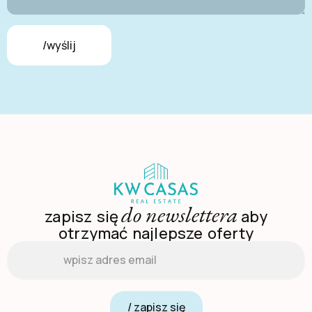
/wyślij
do newslettera
zapisz się
aby
otrzymać najlepsze oferty
Email
*
/ zapisz się