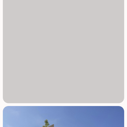
prywatnego magazynu. Doskonała lokalizacja w regionie
Vega Baja Catral cieszy się strategicznym położeniem w
południowej części prowincji Alicante, oferując łatwy
dostęp do plaż, pól golfowych oraz głównych połączeń
komunikacyjnych. Plaże Guardamar del Segura 15 km La
Finca Golf 14 km Vistabella Golf 14 km Elche 20 km Alicante
Elche Airport 25 km Ta dogodna lokalizacja pozwala
mieszkańcom cieszyć się spokojnym życiem na wsi,
pozostając blisko wybrzeża i głównych centrów miejskich.
Zarezerwuj swoje nowe mieszkanie w Catral Te
nowoczesne, nowo zabudowane apartamenty oferują
wysokiej jakości wykonanie, efektywność energetyczną
oraz centralną lokalizację w bardzo konkurencyjnej cenie.
Skontaktuj się z nami już dziś, aby umówić się na oglądanie
i zabezpieczyć swój nowy dom w Catral, zanim sprzedają
pozostałe lokale. 1129