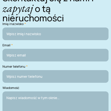
zapytaj
o tą
nieruchomości
Imię i nazwisko
*
Email
*
Numer telefonu
*
Wiadomość