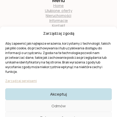
Menu
Home
Ulubione oferty
Nieruchomości
Informacje
Kontakt
O nas
Zarządzaj zgodą
Zostań naszym partnerem
Aby zapewnić jak najlepsze wrażenia, korzystamy z technologii, takich
jak pliki cookie, do przechowywania i/lub uzyskiwania dostępu do
informacji o urządzeniu. Zgoda na te technologie pozwoli nam
przetwarzać dane, takie jak zachowanie podczas przeglądania lub
unikalne identyfikatory na tej stronie. Brak wyrażenia zgody lub
wycofanie zgody może niekorzystnie wpłynąć na niektóre cechy i
Ta strona jest chroniona przez
reCAPTCHA
firmy
Google
.
funkcje.
Obowiązuje
Polityka prywatności
i
Warunki usługi
Google.
Zarządzaj serwisami
Akceptuj
© 2025 KW Casas. Wszystkie prawa zastrzeżone.
Polityka
Odmów
Prywatności I Cookies