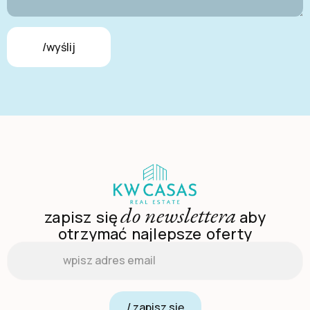
/wyślij
do newslettera
zapisz się
aby
otrzymać najlepsze oferty
Email
*
/ zapisz się