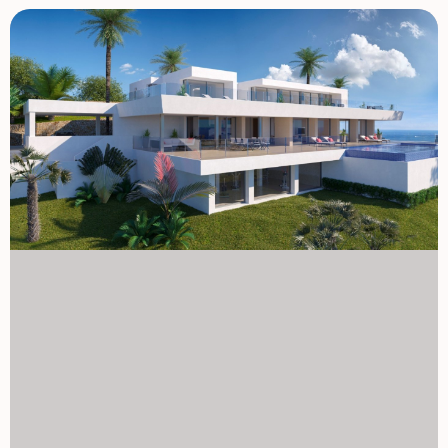
jadalnią i strefą relaksu, z której można kontynuować
podziwianie spektakularnych widoków na morze. Ta
fantastyczna nieruchomość uzupełniona jest
przezroczystą powierzchnią ponad 100 m², położoną na
parterze, której przeznaczenie zależy od potrzeb
właściciela. W skład willi znajdują się: prywatna działka i
ogrodzenie, ogród, basen, parking, projekt dekoracji z
oświetleniem technicznym, ogrzewanie podłogowe,
klimatyzacja z kanałami wstępnej instalacji, kuchnia
wyposażona w sprzęt: zintegrowana lodówka połączona,
niezależny wielofunkcyjny piekarnik z timerem, niezależna
płyta dotykowa, dekoracyjny okap, mikrofalówka do
bezpłatnej instalacji Domy korzystające ze wszystkich
usług, jakie oferuje skonsolidowana urbanizacja, taka jak
Cumbre del Sol, z dzielnicą handlową z supermarketem,
salonem fryzjerskim, apteką, barami i restauracjami, Lady
Elizabeth Junior School oraz różnorodną ofertą sportów z
kortami tenisowymi i paddle, szlakami turystycznymi,
centrum jeździeckim, plażą oraz zatokami z barami
plażowymi. 1129