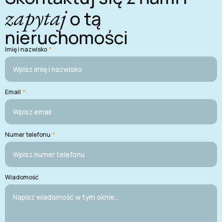
zapytaj
o tą
nieruchomości
Imię i nazwisko
*
Email
*
Numer telefonu
*
Wiadomość