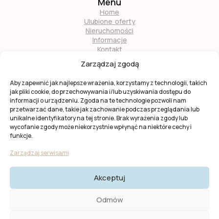
Menu
Home
Ulubione oferty
Nieruchomości
Informacje
Kontakt
O nas
Zarządzaj zgodą
Zostań naszym partnerem
Aby zapewnić jak najlepsze wrażenia, korzystamy z technologii, takich
jak pliki cookie, do przechowywania i/lub uzyskiwania dostępu do
informacji o urządzeniu. Zgoda na te technologie pozwoli nam
przetwarzać dane, takie jak zachowanie podczas przeglądania lub
unikalne identyfikatory na tej stronie. Brak wyrażenia zgody lub
wycofanie zgody może niekorzystnie wpłynąć na niektóre cechy i
Ta strona jest chroniona przez
reCAPTCHA
firmy
Google
.
funkcje.
Obowiązuje
Polityka prywatności
i
Warunki usługi
Google.
Zarządzaj serwisami
Akceptuj
© 2025 KW Casas. Wszystkie prawa zastrzeżone.
Polityka
Odmów
Prywatności I Cookies