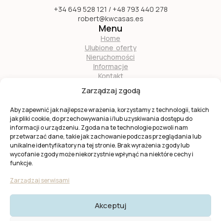
+34 649 528 121 / +48 793 440 278
robert@kwcasas.es
Menu
Home
Ulubione oferty
Nieruchomości
Informacje
Kontakt
O nas
Zarządzaj zgodą
Zostań naszym partnerem
Aby zapewnić jak najlepsze wrażenia, korzystamy z technologii, takich
jak pliki cookie, do przechowywania i/lub uzyskiwania dostępu do
informacji o urządzeniu. Zgoda na te technologie pozwoli nam
przetwarzać dane, takie jak zachowanie podczas przeglądania lub
unikalne identyfikatory na tej stronie. Brak wyrażenia zgody lub
wycofanie zgody może niekorzystnie wpłynąć na niektóre cechy i
Ta strona jest chroniona przez
reCAPTCHA
firmy
Google
.
funkcje.
Obowiązuje
Polityka prywatności
i
Warunki usługi
Google.
Zarządzaj serwisami
Akceptuj