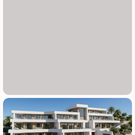
zintegrowany z naturalnym środowiskiem Cumbre del Sol,
oferując bezpośredni dostęp do szlaków pieszych i
rowerowych. Niektóre z najpiękniejszych zatoczek na
wybrzeżu Alicante znajdują się zaledwie kilka minut stąd, a
urokliwe miasteczka Moraira, Javea, Altea i Calpe są łatwo
dostępne. Odległości do kluczowych punktów Plaży i
zatoczek 2 km Moraira 6 km Javea 7 km Javea Golf Club 5
km Lotnisko Alicante 95 km Lotnisko w Walencji 120 km
Odkryj swój śródziemnomorski azyl Ten nowy projekt w
Cumbre del Sol oferuje prywatność, widoki na morze i
nowoczesny komfort w jednej z najbardziej pożądanych
części Costa Blanca. Skontaktuj się z nami już dziś, aby
uzyskać więcej informacji i zabezpieczyć swoje nowe
mieszkanie nad Morzem Śródziemnym. 1129