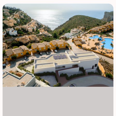
zabudowy z zaledwie pięcioma mieszkaniami na blok,
zapewniając prywatność i spokój. Architektura łączy
nowoczesny, funkcjonalny i zrównoważony design z
czystymi liniami i otwartymi przestrzeniami, które
maksymalizują naturalne światło. Kupujący mogą wybierać
między mieszkaniami z 2 a 3 sypialniami, dwoma
łazienkami, kuchnią otwartą i przestronnymi przestrzeniami
dziennymi. W zależności od modelu, nieruchomości
obejmują duże tarasy na piętrach średnich, prywatne
ogrody na parterze lub ekskluzywne dachowe solaria na
penthouse. Wszystkie domy oferują otwarte widoki, które
wzmacniają połączenie z otaczającym krajobrazem
śródziemnomorskim. Wysoka jakość wykończeń i
efektywność energetyczna Każde mieszkanie jest
zbudowane z wysokiej jakości materiałów i
zaawansowanych energooszczędnych systemów, w tym
klimatyzacji kanałowej, ogrzewania podłogowego, stałej
wentylacji oraz hybrydowego systemu aerotermalnego.
Aluminiowa stolarka zewnętrzna z przeszkodą termiczną
zapewnia doskonałą izolację i komfort przez cały rok.
Znakomite obszary wspólnotowe i środowisko naturalne
Mieszkańcy mogą korzystać z kilku wspólnych basenów,
ogrodów zagospodarowanych, klubu towarzyskiego, placu
zabaw dla dzieci oraz wspólnych parkingów. Kompleks jest