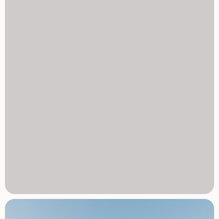
kamień naturalny oraz najwyższej jakości meble.
Designerska kuchnia z wyspą Silestone, granitu lub
podobną, z instalacją obejmującą zlew i kuchenkę
indukcyjną. Maska płaska o długości 90 cm, wykonana ze
stali nierdzewnej pierwszej marki. Elektryczny piekarnik
BOSCH lub podobny. Altea to jedna z najbardziej
urokliwych wiosek na Costa Blanca. Posiada również
oficjalny tytuł Kulturalnej Stolicy Wspólnoty Walencji. Altea
ma uprzywilejowane położenie zarówno z morzem, jak i
plażą, a także górami i rzeką. Altea ma ponad 8 km linii
brzegowej, z naprzemiennymi klifami i małymi zatoczkami
oraz odcinkami plaży na płaskim terenie. Lotnisko w
Alicante znajduje się 50 minut jazdy stąd, a lotnisko w
Walencji 1,5 godziny jazdy. 1129