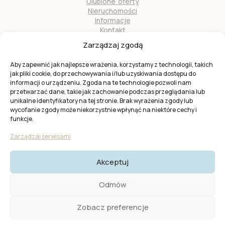
Ulubione oferty
Nieruchomości
Informacje
Kontakt
O nas
Zarządzaj zgodą
Zostań naszym partnerem
Aby zapewnić jak najlepsze wrażenia, korzystamy z technologii, takich
jak pliki cookie, do przechowywania i/lub uzyskiwania dostępu do
informacji o urządzeniu. Zgoda na te technologie pozwoli nam
przetwarzać dane, takie jak zachowanie podczas przeglądania lub
unikalne identyfikatory na tej stronie. Brak wyrażenia zgody lub
wycofanie zgody może niekorzystnie wpłynąć na niektóre cechy i
Ta strona jest chroniona przez
reCAPTCHA
firmy
Google
.
funkcje.
Obowiązuje
Polityka prywatności
i
Warunki usługi
Google.
Zarządzaj serwisami
Akceptuj
© 2025 KW Casas. Wszystkie prawa zastrzeżone.
Polityka
Odmów
Prywatności I Cookies
Zobacz preferencje
Created by