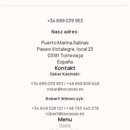
+34 689 039 953
Nasz adres:
Puerto Marina Salinas
Paseo Vistalegre, local 23
03181 Torrevieja
España
Kontakt
Oskar Kasinski:
+34 689 039 953 / +48 668 806 646
oskar@kwcasas.es
Robert Wdowczyk:
+34 649 528 121 / +48 793 440 278
robert@kwcasas.es
Menu
Home