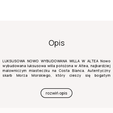
Opis
LUKSUSOWA NOWO WYBUDOWANA WILLA W ALTEA Nowo
wybudowana luksusowa willa położona w Altea, najbardziej
malowniczym miasteczku na Costa Blanca. Autentyczny
skarb Morza Morskiego, który cieszy się bogatym
krajobrazem oraz doskonałą komunikacją i usługami, z
szerokim wyborem sklepów, restauracji, polem golfowym i
mariną. W Altea znajdują się jedne z najpiękniejszych
rozwiń opis
zatoczek i plaż w prowincji, wspaniała marina oraz szeroki
wybór usług, sklepów i restauracji, które czynią ten region
wyjątkowym miejscem do życia. Orientacja pomieszczeń
oraz obecność dużych okien sprzyjają trwałemu