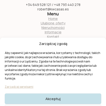
+34 649 528 121 / +48 793 440 278
robert@kwcasas.es
Menu
Home
Ulubione oferty
Nieruchomości
Informacje
Kontakt
O nas
Zarządzaj zgodą
Zostań naszym partnerem
Aby zapewnić jak najlepsze wrażenia, korzystamy z technologii, takich
jak pliki cookie, do przechowywania i/lub uzyskiwania dostępu do
informacji o urządzeniu. Zgoda na te technologie pozwoli nam
przetwarzać dane, takie jak zachowanie podczas przeglądania lub
unikalne identyfikatory na tej stronie. Brak wyrażenia zgody lub
wycofanie zgody może niekorzystnie wpłynąć na niektóre cechy i
Ta strona jest chroniona przez
reCAPTCHA
firmy
Google
.
funkcje.
Obowiązuje
Polityka prywatności
i
Warunki usługi
Google.
Zarządzaj serwisami
Akceptuj