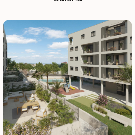
codzienne życie: Centra edukacyjne: Do 9 szkół i
instytutów w okolicy. Supermarkety i sklepy: Cztery duże
supermarkety w pobliżu. Centrum handlowe Wyspy Korfu:
Ze sklepami, siłowniami, restauracjami i różnorodnymi
sklepami. Obiekty sportowe: Miejsca do ćwiczeń i
aktywności na świeżym powietrzu. Doskonała
infrastruktura dzielnicy gwarantuje komfort,
bezpieczeństwo i dostępność, czyniąc ją idealnym
miejscem zarówno dla rodzin, jak i inwestorów. Jakość i
projekt domów Domy zostały zaprojektowane z
nowoczesnym i efektywnym podejściem, wykorzystując
wysokiej jakości materiały i zrównoważoną technologię:
wzmocnione drzwi wejściowe dla zwiększenia
bezpieczeństwa. Zainstalowano klimatyzację kanałową
(ciepłą i zimną). Stolarstwo z przełamywem termicznym i
podwójnym szybowaniem w celu poprawy izolacji
termicznej i akustycznej. Krajowa produkcja ciepłej wody
za pomocą aerotermiki, gwarantująca efektywność
energetyczną i zrównoważony rozwój. Okolica z szybkim
dostępem do głównych punktów zainteresowania Dzielnica
San Agustín położona jest na łagodnym wzgórzu, oferując
panoramiczne widoki na panoramę miasta Alicante, górę
Benacantil i okoliczne góry. Jego śródziemnomorski klimat
oraz bliskość terenów zielonych i rekreacyjnych czynią ją