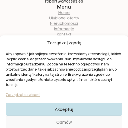
robert@kwcasas.es
Menu
Home
Ulubione oferty
Nieruchomości
Informacje
Kontakt
O nas
Zarządzaj zgodą
Zostań naszym partnerem
Aby zapewnić jak najlepsze wrażenia, korzystamy z technologii, takich
jak pliki cookie, do przechowywania i/lub uzyskiwania dostępu do
informacji o urządzeniu. Zgoda na te technologie pozwoli nam
przetwarzać dane, takie jak zachowanie podczas przeglądania lub
unikalne identyfikatory na tej stronie. Brak wyrażenia zgody lub
wycofanie zgody może niekorzystnie wpłynąć na niektóre cechy i
Ta strona jest chroniona przez
reCAPTCHA
firmy
Google
.
funkcje.
Obowiązuje
Polityka prywatności
i
Warunki usługi
Google.
Zarządzaj serwisami
Akceptuj
© 2025 KW Casas. Wszystkie prawa zastrzeżone.
Polityka
Odmów
Prywatności I Cookies