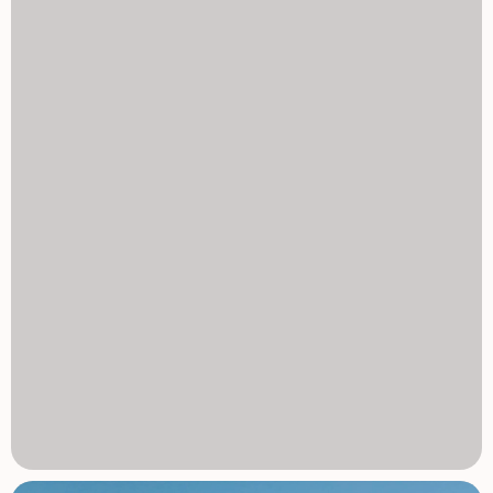
idealnym miejscem do życia. Kluczowe odległości: centrum
miasta Alicante - 2 km. Lotnisko Alicante-Elche - 14 km.
Plaża San Juan - 6 km. Pole golfowe Alicante - 7 km. Port
Alicante - 5 km. Poznaj śródziemnomorski styl życia w
Alicante, Alicante oferuje wyjątkowy klimat, tętniące
życiem kulturalne i infrastrukturę najwyższej klasy, co czyni
je jednym z najbardziej pożądanych miast w Hiszpanii. To
nowe osiedle mieszkaniowe w San Agustin - Pau II łączy
elegancki design z niezrównaną lokalizacją. Skontaktuj się
z nami już dziś, aby umówić się na oględzinę i odkryć swój
nowy dom w Alicante. 1129