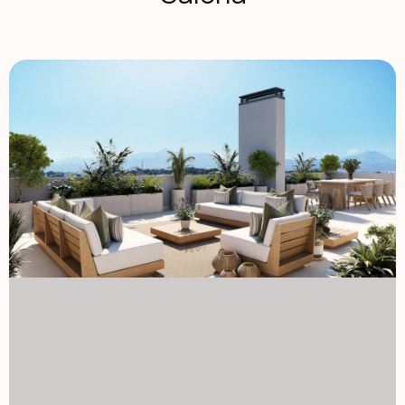
Dodatkowe udogodnienia obejmują bezpieczne miejsce
parkingowe dla rowerów, co ułatwia aktywny tryb życia.
Twój nowy dom wyposażony jest w centralne
podgrzewanie wody aerotermalnej dla efektywności
energetycznej i komfortu przez cały rok, z zintegrowaną
klimatyzacją (ciepłą/zimną) rozprowadzaną przez kanały.
Wysokiej jakości stolarki z PVC lub aluminium z izolacją
termiczną i akustyczną zapewniają spokojne, efektywne
środowisko. Kompleks jest dogodnie połączony ze
wszystkim, czego potrzebujesz, pomiędzy Gran Vía a Vía
Parque, oferując doskonałe połączenia z centrum miasta
oraz głównymi arteriami, takimi jak autostrada A7.
Centralna lokalizacja jest idealna dla rodzin i
profesjonalistów, z dziewięcioma placówkami edukacyjnymi
wszystkich poziomów w bliskim sąsiedztwie. Na codzienne
potrzeby w pobliżu znajdziesz cztery duże supermarkety
oraz centrum handlowe Isla de Corfú, oferujące siłownie,
restauracje i różnorodne sklepy. Wszystko, czego
potrzebujesz, znajduje się w odległości spaceru, dzięki
czemu możesz zostawić samochód w domu. Dzielnica
bogata w dostępność i naturalne piękno Dzielnica San
Agustín usytuowana jest na łagodnym wzgórzu, oferując
panoramiczne widoki na panoramę miasta, Monte
Benacantil i okoliczne góry. Śródziemnomorski klimat