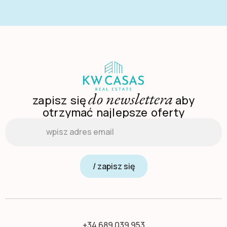
do newslettera
zapisz się
aby
otrzymać najlepsze oferty
Email
*
/ zapisz się
+34 689 039 953