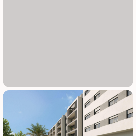
Alicante sprawia, że życie na świeżym powietrzu jest
radością przez cały rok, oferując w pobliżu wiele terenów
zielonych i możliwości rekreacji. Kluczowe odległości:
centrum miasta Alicante: 2 km Lotnisko Alicante-Elche: 14
km Playa de San Juan (plaża): 6 km Pole golfowe Alicante:
7 km Port Alicante: 5 km Doświadczyć najlepszych zalet
życia w Alicante Wyjątkowy klimat, tętniąca życiem kultura i
doskonała infrastruktura sprawiają, że jest to jedno z
najbardziej pożądanych miast w Hiszpanii, które można
nazwać domem. To nowe osiedle mieszkaniowe w San
Agustín łączy stylowy design z niezrównaną lokalizacją,
czyniąc go idealnym miejscem na kolejny rozdział.
Skontaktuj się z nami już dziś, aby umówić się na wizytę i
uczynić ten wymarzony dom swoim własnym! 1129