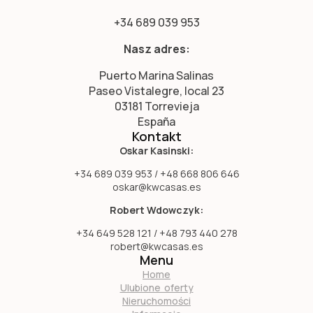
+34 689 039 953
Nasz adres:
Puerto Marina Salinas
Paseo Vistalegre, local 23
03181 Torrevieja
España
Kontakt
Oskar Kasinski:
+34 689 039 953 / +48 668 806 646
oskar@kwcasas.es
Robert Wdowczyk:
+34 649 528 121 / +48 793 440 278
robert@kwcasas.es
Menu
Home
Ulubione oferty
Nieruchomości