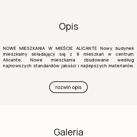
Opis
NOWE MIESZKANIA W MIEŚCIE ALICANTE Nowy budynek
mieszkalny składający się z 8 mieszkań w centrum
Alicante. Nowe mieszkania zbudowane według
najnowszych standardów jakości i najlepszych materiałów.
Wszystkie apartamenty będą nadawane do wynajmu
turystycznego. To najlepsza oferta na rynku
nowozabudowy w Alicante. To świetna, solidna okazja
rozwiń opis
inwestycyjna, a także idealne miejsce, by cieszyć się
komfortem i luksusem życia w dynamicznym środowisku
Alicante. 1129
Galeria