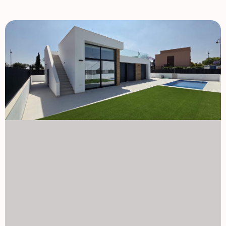
zamkniętym ośrodku golfowym Condado de Alhama,
pomiędzy Alhama de Murcia a Mazarrón. Condado de
Alhama Golf Resort to fantastyczny ośrodek golfowy z
wieloma udogodnieniami i usługami. Centrum handlowe,
centrum sportowe, różnorodne bary i restauracje,
supermarkety oraz ponad 25 wspólnych basenów i
ogrodów. Condado de Alhama Golf Resort posiada własne
pole golfowe zaprojektowane przez Jacka Nicklausa i
znajduje się zaledwie 15 minut od pięknych plaż Bolnuevo i
Mazarron. Mazarron ma ponad 35 km linii brzegowej, z
czego znaczna część stanowi nienaruszone wybrzeże.
Wiele plaż w Zatoce Mazarron zostało odznaczonych
Niebieską Flagą za swoją jakość. Ośrodek golfowy
Condado de Alhama znajduje się zaledwie 20 minut od
nowego lotniska Corvera International Airport. 1129