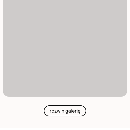
rozwiń galerię