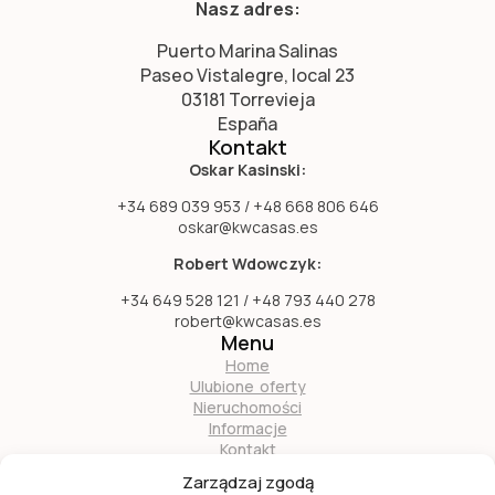
Nasz adres:
Puerto Marina Salinas
Paseo Vistalegre, local 23
03181 Torrevieja
España
Kontakt
Oskar Kasinski:
+34 689 039 953 / +48 668 806 646
oskar@kwcasas.es
Robert Wdowczyk:
+34 649 528 121 / +48 793 440 278
robert@kwcasas.es
Menu
Home
Ulubione oferty
Nieruchomości
Informacje
Kontakt
O nas
Zarządzaj zgodą
Zostań naszym partnerem