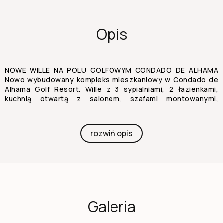
Opis
NOWE WILLE NA POLU GOLFOWYM CONDADO DE ALHAMA
Nowo wybudowany kompleks mieszkaniowy w Condado de
Alhama Golf Resort. Wille z 3 sypialniami, 2 łazienkami,
kuchnią otwartą z salonem, szafami montowanymi,
tarasem, prywatną oranżerią oraz miejscem parkingowym
w ogrodzie. Wszystkie wille mają prywatny basen o
powierzchni 21 m2. W cenie wliczone: - PRZYDZIELONE
rozwiń opis
MIEJSCE PARKINGOWE w prywatnym ogrodzie. - SOLARIUM
z zewnętrznymi schodami. - ŁAZIENKI: ekrany prysznicowe,
umywalki, lustra oraz oświetlenie LED wbudowane w
podwieszony sufit. - KUCHNIA: wentylator wyciągający,
oświetlenie LED wbudowane w sufit. - KLIMATYZACJA
ZAINSTALOWANA FABRYCZNIE. - WBUDOWANE SZAFKI są
wyłożone. - ELEKTRYCZNE ROLETY. - System
Galeria
AEROTHERMIA. - INSTALACJA ZMIĘKCZACZA. - PUNKT
ŁADOWANIA do instalacji pojazdów elektrycznych i
hybrydowych. - PRYWATNY BASEN. Położony w prywatnym,