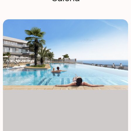
obszary handlowe z supermarketem, restauracjami, kinami
i wszystkimi usługami oferowanymi przez miasto Águilas.
Miasto Águilas ma 28 kilometrów wybrzeża, na którym
znajduje się 35 plaż o różnych typach grubości piasku,
rozmieszczonych w różnych krajobrazach – od zatoczek i
dziewiczych plaż w naturalnych otoczach po miejskie plaże
miasta Águilas. Ciepły, pustynny klimat panuje przez cały
rok, ze średnią roczną temperaturą 22º, z łagodnymi
temperaturami zimą i bardzo gorącym latem. Águilas to
idealne miejsce do nurkowania, sportów wodnych,
wędrówek i golfa. 1129