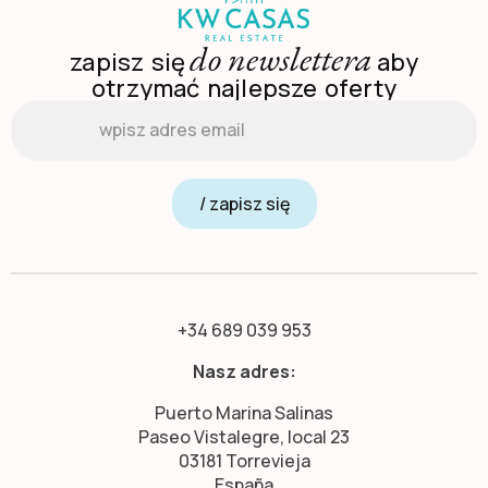
do newslettera
zapisz się
aby
otrzymać najlepsze oferty
Email
*
/ zapisz się
+34 689 039 953
Nasz adres:
Puerto Marina Salinas
Paseo Vistalegre, local 23
03181 Torrevieja
España