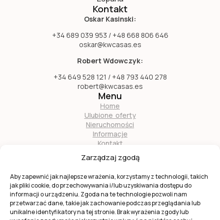
Kontakt
Oskar Kasinski:
+34 689 039 953 / +48 668 806 646
oskar@kwcasas.es
Robert Wdowczyk:
+34 649 528 121 / +48 793 440 278
robert@kwcasas.es
Menu
Home
Ulubione oferty
Nieruchomości
Informacje
Kontakt
O nas
Zarządzaj zgodą
Zostań naszym partnerem
Aby zapewnić jak najlepsze wrażenia, korzystamy z technologii, takich
jak pliki cookie, do przechowywania i/lub uzyskiwania dostępu do
informacji o urządzeniu. Zgoda na te technologie pozwoli nam
przetwarzać dane, takie jak zachowanie podczas przeglądania lub
unikalne identyfikatory na tej stronie. Brak wyrażenia zgody lub