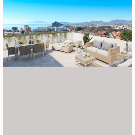
relaksu na słońcu. To idealne miejsce do nurkowania,
sportów wodnych, wędrówek i golfa. Posiada 28
kilometrów linii brzegowej, na której znajduje się 35 plaż o
różnej grubości piasku, rozmieszczonych w różnych
krajobrazach, od zatoczek i dziewiczych plaż w naturalnych
otoczach po miejskie plaże miasta Aguilas. Ciepły,
pustynny klimat panuje przez cały rok, ze średnią roczną
temperaturą 22º, z łagodnymi temperaturami zimą i bardzo
gorącym latem. 1129