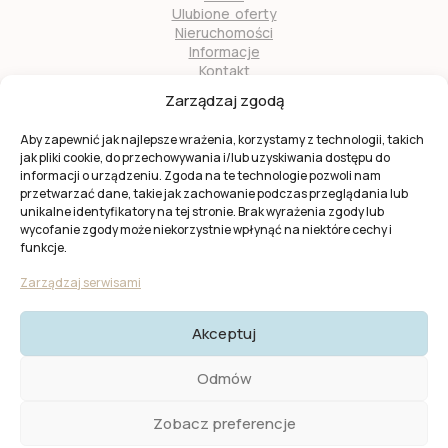
Ulubione oferty
Nieruchomości
Informacje
Kontakt
O nas
Zarządzaj zgodą
Zostań naszym partnerem
Aby zapewnić jak najlepsze wrażenia, korzystamy z technologii, takich
jak pliki cookie, do przechowywania i/lub uzyskiwania dostępu do
informacji o urządzeniu. Zgoda na te technologie pozwoli nam
przetwarzać dane, takie jak zachowanie podczas przeglądania lub
unikalne identyfikatory na tej stronie. Brak wyrażenia zgody lub
wycofanie zgody może niekorzystnie wpłynąć na niektóre cechy i
Ta strona jest chroniona przez
reCAPTCHA
firmy
Google
.
funkcje.
Obowiązuje
Polityka prywatności
i
Warunki usługi
Google.
Zarządzaj serwisami
Akceptuj
© 2025 KW Casas. Wszystkie prawa zastrzeżone.
Polityka
Odmów
Prywatności I Cookies
Zobacz preferencje
Created by