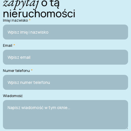
zapytaj
o tą
nieruchomości
Imię i nazwisko
*
Email
*
Numer telefonu
*
Wiadomość