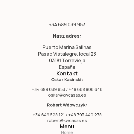
+34 689 039 953
Nasz adres:
Puerto Marina Salinas
Paseo Vistalegre, local 23
03181 Torrevieja
España
Kontakt
Oskar Kasinski:
+34 689 039 953 / +48 668 806 646
oskar@kwcasas.es
Robert Wdowczyk:
+34 649 528 121 / +48 793 440 278
robert@kwcasas.es
Menu
Home